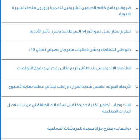
ضيوف برنامج خادم الحرمين الشريفين للعمرة يزورون متحف السيرة
النبوية
تطوير عقار يقلل نمو الأورام السرطانية ويعزز تأثير الأدوية
«الوطني للثقافة» يدشن فعاليات مهرجان «صيفي ثقافي 18»
الاقتصاد الإندونيسي يتباطأ في الربع الثاني رغم نمو يفوق التوقعات
الأرصاد الجوية: طقس شديد الحرارة ورطب ليلاً في عطلة نهاية الأسبوع
السعودية.. تطوير تقنية جديدة تقلل استهلاك الطاقة في عمليات فصل
الغازات الصناعية
«واتساب» يطرح مزايا جديدة للدردشات الجماعية