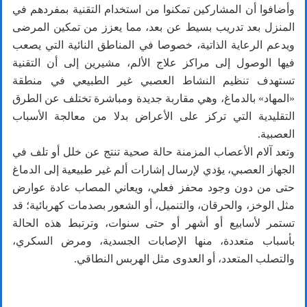
وأضافوا أن المشاركين تمكنوا من استخدام التقنية بمفردهم في
المنزل بعد تدريب بسيط عن بعد، مما يعزز من تمكين المرضى
ويدعم الرعاية الذاتية، خصوصا في المناطق النائية التي يصعب
فيها الوصول إلى مراكز علاج الألم، مشيرين إلى أن التقنية
تستهدف تنظيم النشاط العصبي غير الطبيعي في منطقة
«المهاد» بالدماغ، وهي مقاربة جديدة ومباشرة تختلف عن الطرق
التقليدية التي تركز على الأعراض بدلا من معالجة الأسباب
العصبية.
وتعد آلام الأعصاب المزمنة حالة صحية تنتج عن خلل أو تلف في
الجهاز العصبي، يؤدي لإرسال إشارات ألم غير طبيعية إلى الدماغ
حتى من دون وجود محفز فعلي، ويعاني المصاب عادة عوارض
مثل الوخز، والحرقان، والتنميل، أو الشعور بصدمات كهربائية؛ قد
تستمر لأسابيع أو أشهر أو حتى سنوات، وترتبط هذه الحالة
بأسباب متعددة، منها الإصابات الجسدية، ومرض السكري،
والتصلب المتعدد، أو العدوى مثل الهربس النطاقي.