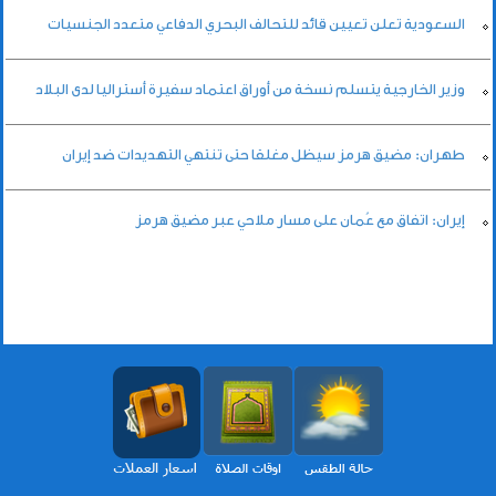
السعودية تعلن تعيين قائد للتحالف البحري الدفاعي متعدد الجنسيات
وزير الخارجية يتسلم نسخة من أوراق اعتماد سفيرة أستراليا لدى البلاد
طهران: مضيق هرمز سيظل مغلقا حتى تنتهي التهديدات ضد إيران
إيران: اتفاق مع عُمان على مسار ملاحي عبر مضيق هرمز