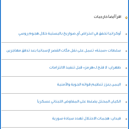
اقرأ أيضاً
خارجيات
أوكرانيا تخفق في اعتراض أي صواريخ باليستية خلال هجوم روسي
سلطات «سبتة» تعمل على نقل مئات القصر لإسبانيا بعد تدفق مهاجرين
طهران: لا فتح لـ«هرمز» قبل تنفيذ الالتزامات
اليمن يعزز تنظيم قواته الجوية والأمنية
الكيان المحتل يضغط على المفاوض اللبناني عسكرياً
فيدان: هجمات الاحتلال تهدد سيادة سورية