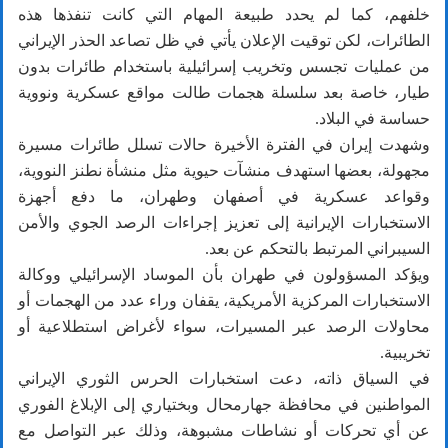
خلفهم، كما لم يحدد طبيعة المهام التي كانت تنفذها هذه
الطائرات، لكن توقيت الإعلان يأتي في ظل تصاعد الحذر الإيراني
من عمليات تجسس وتخريب إسرائيلية باستخدام طائرات بدون
طيار، خاصة بعد سلسلة هجمات طالت مواقع عسكرية ونووية
حساسة في البلاد.
وشهدت إيران في الفترة الأخيرة حالات تسلل طائرات مسيرة
مجهولة، بعضها استهدف منشآت حيوية مثل منشأة نطنز النووية،
وقواعد عسكرية في أصفهان وطهران، ما دفع أجهزة
الاستخبارات الإيرانية إلى تعزيز إجراءات الرصد الجوي والأمن
السيبراني المرتبط بالتحكم عن بعد.
ويؤكد المسؤولون في طهران بأن الموساد الإسرائيلي ووكالة
الاستخبارات المركزية الأمريكية، يقفان وراء عدد من الهجمات أو
محاولات الرصد عبر المسيرات، سواء لأغراض استطلاعية أو
تخريبية.
في السياق ذاته، دعت استخبارات الحرس الثوري الإيراني
المواطنين في محافظة جهارمحال وبختياري إلى الإبلاغ الفوري
عن أي تحركات أو نشاطات مشبوهة، وذلك عبر التواصل مع