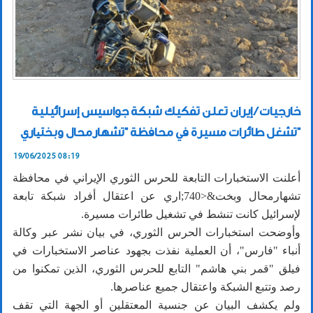
خارجيات / إيران تعلن تفكيك شبكة جواسيس إسرائيلية
تشغل طائرات مسيرة في محافظة "تشهارمحال وبختیاري"
19/06/2025 08:19
أعلنت الاستخبارات التابعة للحرس الثوري الإيراني في محافظة
تشهارمحال وبخت&<740;اري عن اعتقال أفراد شبكة تابعة
لإسرائيل كانت تنشط في تشغيل طائرات مسيرة.
وأوضحت استخبارات الحرس الثوري، في بيان نشر عبر وكالة
أنباء "فارس"، أن العملية نفذت بجهود عناصر الاستخبارات في
فيلق "قمر بني هاشم" التابع للحرس الثوري، الذين تمكنوا من
رصد وتتبع الشبكة واعتقال جميع عناصرها.
ولم يكشف البيان عن جنسية المعتقلين أو الجهة التي تقف