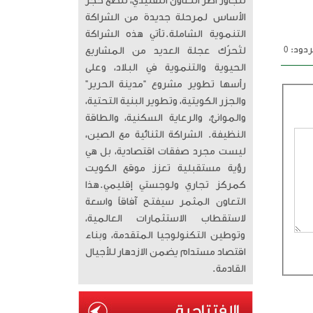
تتجاوز أطر التعاون التقليدي، لتضع حجر
الأساس لمرحلة جديدة من الشراكة
التنموية الشاملة. ​تأتي هذه الشراكة
دود: 0
لتُحرّك عجلة العديد من المشاريع
الحيوية والتنموية في البلاد، وعلى
رأسها تطوير مشروع “مدينة الحرير”
والجزر الكويتية، وتطوير البنية التحتية،
والموانئ، والرعاية السكنية، والطاقة
النظيفة. الشراكة الثنائية مع الصين،
ليست مجرد صفقات اقتصادية، بل هي
رؤية مستقبلية تعزز موقع الكويت
كمركز تجاري ولوجستي إقليمي. ​هذا
التعاون المثمر سيفتح آفاقاً واسعة
لاستقطاب الاستثمارات العالمية،
وتوطين التكنولوجيا المتقدمة، وبناء
اقتصاد مستدام يضمن الازدهار للأجيال
القادمة.