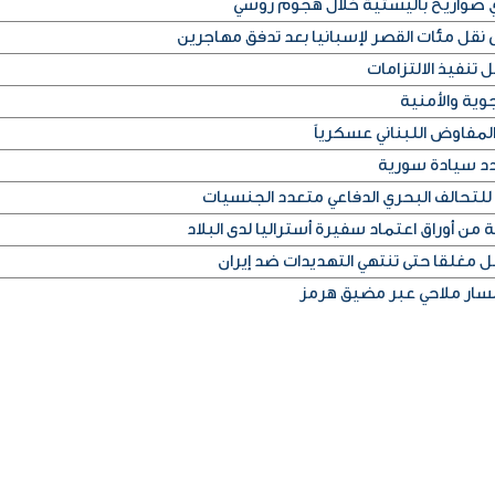
أي صواريخ باليستية خلال هجوم روسي
قل مئات القصر لإسبانيا بعد تدفق مهاجرين
 تنفيذ الالتزامات
وية والأمنية
لمفاوض اللبناني عسكرياً
دد سيادة سورية
للتحالف البحري الدفاعي متعدد الجنسيات
من أوراق اعتماد سفيرة أستراليا لدى البلاد
غلقا حتى تنتهي التهديدات ضد إيران
 مسار ملاحي عبر مضيق هرمز