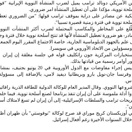
أمريكي دونالد ترامب يميل لضرب المنشأة النووية الإيرانية "فور
سلحة نووية، مؤكدا على أن تعطيل المنشأة امر ضروري.
كية عن مصادر على دراية بموقف ترامب قولها: "من الضروري تعط
لحة نووية في فترة زمنية قصيرة نسبيا".
ع على المخاطر والمكاسب المحتملة لضرب أكثر المنشآت النووية ا
ر- هو ضرورة تعطيل المنشأة لأنها قد تنتج أسلحة نووية خلال فترة وج
علم بالجهود الدبلوماسية الجارية، خاصة الاجتماع المقرر اليوم الجمعة
ومسؤولين من الاتحاد الأوروبي في سويسرا.
لاستخبارات المركزية جون راتكليف قوله في جلسة مغلقة إن إيران
 أوامر رسمية من قيادتها بذلك.
وأكد وزير الخارجية الإيراني الخميس إجراء مفاوضات مع الدول الأوروبي
وفرنسا جان-نويل بارو وبريطانيا ديفيد لامي، بالإضافة إلى مسؤول
لاس.
روعها النووي. وقال المدير العام للوكالة الدولية للطاقة الذرية رافا
دوا أدلة ملموسة على أن إيران تنفذ برنامجا لصنع أسلحة نووية. فيما خ
ريحات ترامب والسلطات الإسرائيلية- إلى أن إيران لم تسعَ لامتلاك أسل
ن".
في أوزبكستان كريج موراي قد صرح لوكالة "نوفوستي" بأن طهران أظ
خلال السنوات الأخيرة رغم أفعال إسرائيل.