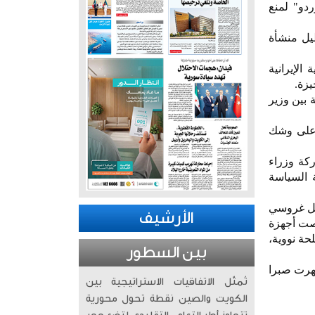
دو" لمنع
يل منشأة
لإيرانية
يزة.
 بين وزير
 على وشك
ة في 20 يونيو بجنيف، بمشاركة وزراء
ة السياسة
ئيل غروسي
الأرشيف
لصت أجهزة
حة نووية،
بين السطور
هرت صبرا
تُمثّل الاتفاقيات الاستراتيجية بين
الكويت والصين نقطة تحول محورية