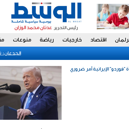
رلمان
اقتصاد
خارجيات
رياضة
منوعات
مق
الجدعان: نظا
"فوردو" الإيرانية أمر ضروري