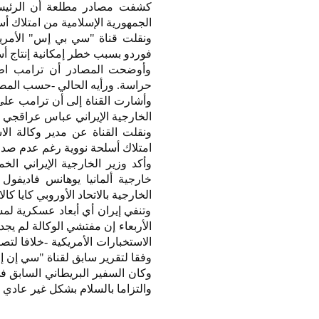
كشفت مصادر مطلعة أن الرئيس ال
الجمهورية الإسلامية من امتلاك أ
ونقلت قناة "سي بي إس" الأمري
فوردو بسبب خطر إمكانية إنتاج أس
وأوضحت المصادر أن ترامب اطّل
حراسة. ورأيه الحالي -حسب المصاد
وأشارت القناة إلى أن ترامب على 
الخارجية الإيراني عباس عراقجي 
ونقلت القناة عن مدير وكالة ا
امتلاك أسلحة نووية رغم عدم صدور
خارجية ألمانيا يوهانس فاديفول 
الخارجية بالاتحاد الأوروبي كايا كا
وتنفي إيران أي أبعاد عسكرية لمش
الأربعاء إن مفتشي الوكالة لم يج
الاستخبارات الأمريكية -خلافا لتص
وفقا لتقرير سابق لقناة "سي إن إ
وكان السفير البريطاني السابق 
والتزاما بالسلام بشكل غير عادي 