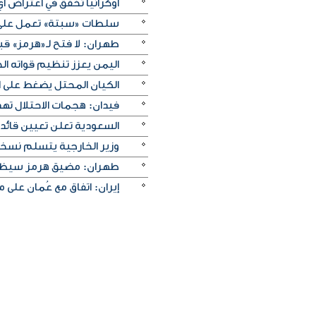
أوكرانيا تخفق في اعتراض 
سلطات «سبتة» تعمل على ن
طهران: لا فتح لـ«هرمز» قبل
اليمن يعزز تنظيم قواته الج
الكيان المحتل يضغط على ا
فيدان: هجمات الاحتلال ته
السعودية تعلن تعيين قائد 
وزير الخارجية يتسلم نسخة 
طهران: مضيق هرمز سيظل م
إيران: اتفاق مع عُمان على