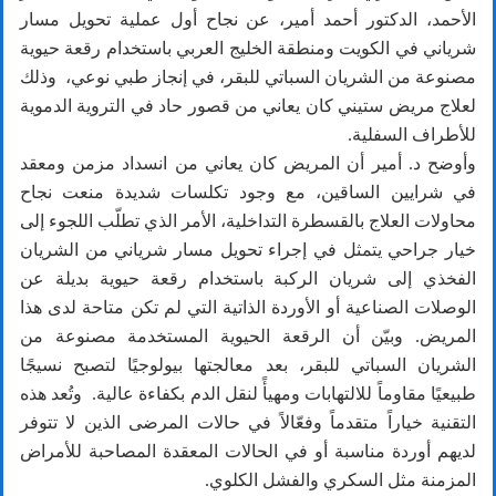
الأحمد، الدكتور أحمد أمير، عن نجاح أول عملية تحويل مسار
شرياني في الكويت ومنطقة الخليج العربي باستخدام رقعة حيوية
مصنوعة من الشريان السباتي للبقر، في إنجاز طبي نوعي، وذلك
لعلاج مريض ستيني كان يعاني من قصور حاد في التروية الدموية
للأطراف السفلية.
وأوضح د. أمير أن المريض كان يعاني من انسداد مزمن ومعقد
في شرايين الساقين، مع وجود تكلسات شديدة منعت نجاح
محاولات العلاج بالقسطرة التداخلية، الأمر الذي تطلّب اللجوء إلى
خيار جراحي يتمثل في إجراء تحويل مسار شرياني من الشريان
الفخذي إلى شريان الركبة باستخدام رقعة حيوية بديلة عن
الوصلات الصناعية أو الأوردة الذاتية التي لم تكن متاحة لدى هذا
المريض. وبيّن أن الرقعة الحيوية المستخدمة مصنوعة من
الشريان السباتي للبقر، بعد معالجتها بيولوجيًا لتصبح نسيجًا
طبيعيًا مقاوماً للالتهابات ومهيأً لنقل الدم بكفاءة عالية. وتُعد هذه
التقنية خياراً متقدماً وفعّالاً في حالات المرضى الذين لا تتوفر
لديهم أوردة مناسبة أو في الحالات المعقدة المصاحبة للأمراض
المزمنة مثل السكري والفشل الكلوي.