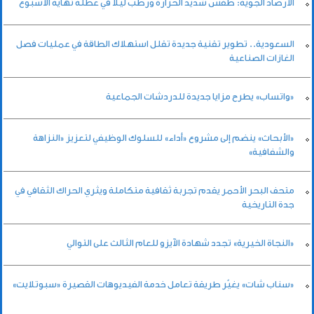
الأرصاد الجوية: طقس شديد الحرارة ورطب ليلاً في عطلة نهاية الأسبوع
السعودية.. تطوير تقنية جديدة تقلل استهلاك الطاقة في عمليات فصل
الغازات الصناعية
«واتساب» يطرح مزايا جديدة للدردشات الجماعية
«الأبحاث» ينضم إلى مشروع «أداء» للسلوك الوظيفي لتعزيز «النزاهة
والشفافية»
متحف البحر الأحمر يقدم تجربة ثقافية متكاملة ويثري الحراك الثقافي في
جدة التاريخية
«النجاة الخيرية» تجدد شهادة الآيزو للعام الثالث على التوالي
«سناب شات» يغيّر طريقة تعامل خدمة الفيديوهات القصيرة «سبوتلايت»