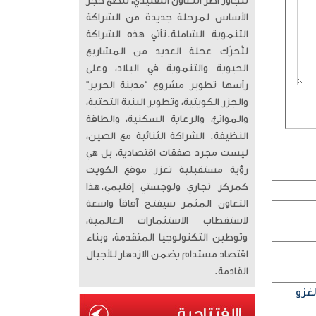
تتجاوز أطر التعاون التقليدي، لتضع حجر
الأساس لمرحلة جديدة من الشراكة
التنموية الشاملة. ​تأتي هذه الشراكة
لتُحرّك عجلة العديد من المشاريع
الحيوية والتنموية في البلاد، وعلى
رأسها تطوير مشروع “مدينة الحرير”
والجزر الكويتية، وتطوير البنية التحتية،
والموانئ، والرعاية السكنية، والطاقة
النظيفة. الشراكة الثنائية مع الصين،
ليست مجرد صفقات اقتصادية، بل هي
رؤية مستقبلية تعزز موقع الكويت
كمركز تجاري ولوجستي إقليمي. ​هذا
التعاون المثمر سيفتح آفاقاً واسعة
لاستقطاب الاستثمارات العالمية،
وتوطين التكنولوجيا المتقدمة، وبناء
اقتصاد مستدام يضمن الازدهار للأجيال
القادمة.
لغزو