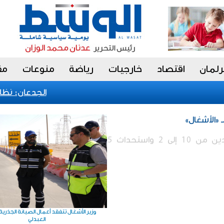
رلمان
اقتصاد
خارجيات
رياضة
منوعات
مق
الجدعان: نظام ا
 «الأشغال»
تقليص عدد الوكلاء المساعدين من 10 إلى 2 واستحداث 5
وزير الأشغال تتفقد أعمال الصيانة الجذري
العبدلي