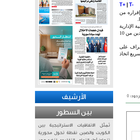
T+
|
T-
إقراره من
.
الإدارية
للوزارة بما يتماشى مع تطلعات الدولة نحو جهاز حكومي فعال ومتطور إذ تم تقليص عدد الوكلاء المساعدين من 10
شراف على
ريع اتخاذ
الأرشيف
دود: 0
بين السطور
تُمثّل الاتفاقيات الاستراتيجية بين
الكويت والصين نقطة تحول محورية