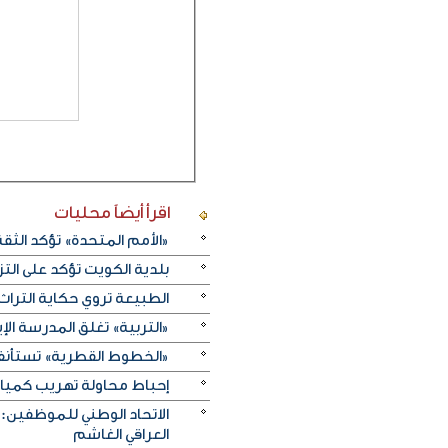
اقرأ أيضاً
محليات
«الأمم المتحدة» تؤكد الثقة ا
بلدية الكويت تؤكد على ال
الطبيعة تروي حكاية التراث.. و«خريف ظفار 2026
«التربية» تغلق المدرسة الإ
«الخطوط القطرية» تستأنف ر
إحباط محاولة تهريب كميات 
الاتحاد الوطني للموظفين:
العراقي الغاشم