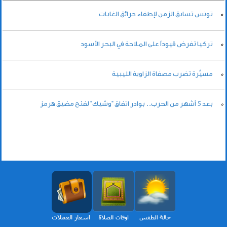
تونس تسابق الزمن لإطفاء حرائق الغابات
تركيا تفرض قيوداً على الملاحة في البحر الأسود
مسيَّرة تضرب مصفاة الزاوية الليبية
بعد 5 أشهر من الحرب.. بوادر اتفاق "وشيك" لفتح مضيق هرمز