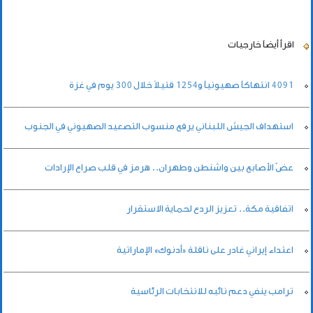
اقرأ أيضاً
خارجيات
4091 انتهاكاً صهيونياً و1254 قتيلاً خلال 300 يوم في غزة
استهداف الجيش اللبناني يرفع منسوب التصعيد الصهيوني في الجنوب
عضّ الأصابع بين واشنطن وطهران.. هرمز في قلب صراع الإرادات
اتفاقية مكة.. تعزيز الردع لحماية الاستقرار
اعتداء إيراني غادر على ناقلة «أدنوك» الإماراتية
ترامب ينفي دعم نائبه للانتخابات الرئاسية