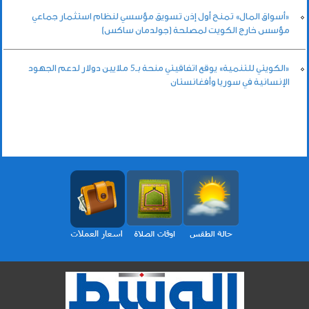
«أسواق المال» تمنح أول إذن تسويق مؤسسي لنظام استثمار جماعي
مؤسس خارج الكويت لمصلحة (جولدمان ساكس)
«الكويتي للتنمية» يوقع اتفاقيتي منحة بـ5 ملايين دولار لدعم الجهود
الإنسانية في سوريا وأفغانستان