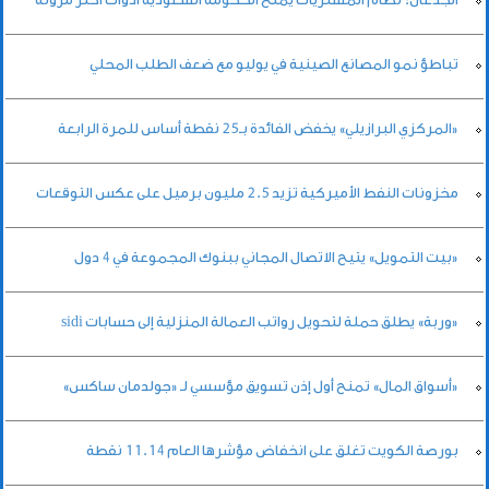
تباطؤ نمو المصانع الصينية في يوليو مع ضعف الطلب المحلي
«المركزي البرازيلي» يخفض الفائدة بـ25 نقطة أساس للمرة الرابعة
مخزونات النفط الأميركية تزيد 2.5 مليون برميل على عكس التوقعات
«بيت التمويل» يتيح الاتصال المجاني ببنوك المجموعة في 4 دول
«وربة» يطلق حملة لتحويل رواتب العمالة المنزلية إلى حسابات sidi
«أسواق المال» تمنح أول إذن تسويق مؤسسي لـ «جولدمان ساكس»
بورصة الكويت تغلق على انخفاض مؤشرها العام 11.14 نقطة