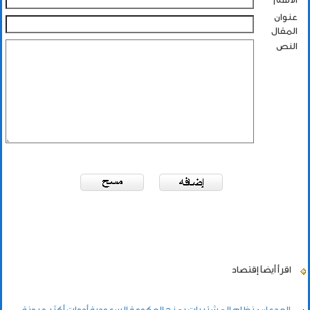
عنوان
المقال
النص
اقرأ أيضاً
إقتصاد
الجدعان: نظام المشتريات يمنح الحكومة السعودية أدوات أكثر مرونة