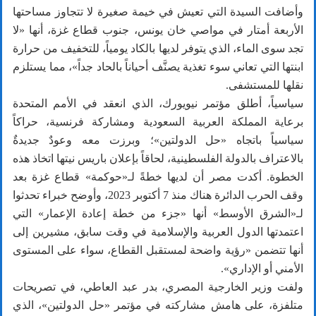
وأضافت السيدة التي تعيش في خيمة صغيرة لا تتجاوز مساحتها
الأربعة أمتار في مواصي خان يونس، جنوب قطاع غزة، أنها «لا
تجد سوى الماء، الذي يتوفر لديها بالكاد يومياً، للتخفيف من حرارة
ابنتها التي تعاني سوء تغذية يصنَّف أحياناً بالحاد جداً»، مما يستلزم
نقلها للمستشفى.
سياسياً، أطلق مؤتمر نيويورك، الذي انعقد في الأمم المتحدة
برعاية المملكة العربية السعودية ومشاركة فرنسية، حراكاً
سياسياً باتجاه «حل الدولتين»؛ وبرزت معه وعودٌ جديدةٌ
بالاعتراف بالدولة الفلسطينية، لحاقاً بإعلان باريس نيتها اتخاذ هذه
الخطوة. أكدت مصر أن لديها خطةً لـ«حوكمة» قطاع غزة بعد
وقف الحرب الدائرة هناك منذ 7 أكتوبر 2023، وأوضح خبراء تحدثوا
لـ«الشرق الأوسط» أنها «جزء من خطة إعادة الإعمار» التي
اعتمدتها الدول العربية والإسلامية في وقت سابق، مشيرين إلى
أنها تتضمن «رؤية واضحة لمستقبل القطاع، سواء على المستوى
الأمني أو الإداري».
ولفت وزير الخارجية المصري، بدر عبد العاطي، في تصريحات
متلفزة، على هامش مشاركته في مؤتمر «حل الدولتين»، الذي