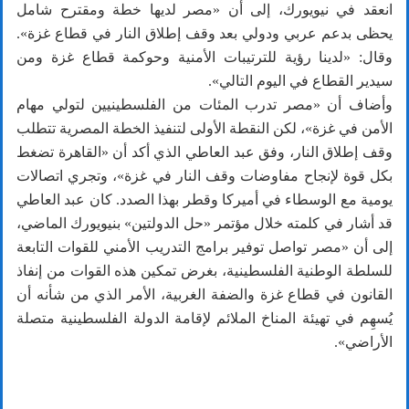
انعقد في نيويورك، إلى أن «مصر لديها خطة ومقترح شامل
يحظى بدعم عربي ودولي بعد وقف إطلاق النار في قطاع غزة».
وقال: «لدينا رؤية للترتيبات الأمنية وحوكمة قطاع غزة ومن
سيدير القطاع في اليوم التالي».
وأضاف أن «مصر تدرب المئات من الفلسطينيين لتولي مهام
الأمن في غزة»، لكن النقطة الأولى لتنفيذ الخطة المصرية تتطلب
وقف إطلاق النار، وفق عبد العاطي الذي أكد أن «القاهرة تضغط
بكل قوة لإنجاح مفاوضات وقف النار في غزة»، وتجري اتصالات
يومية مع الوسطاء في أميركا وقطر بهذا الصدد. كان عبد العاطي
قد أشار في كلمته خلال مؤتمر «حل الدولتين» بنيويورك الماضي،
إلى أن «مصر تواصل توفير برامج التدريب الأمني للقوات التابعة
للسلطة الوطنية الفلسطينية، بغرض تمكين هذه القوات من إنفاذ
القانون في قطاع غزة والضفة الغربية، الأمر الذي من شأنه أن
يُسهِم في تهيئة المناخ الملائم لإقامة الدولة الفلسطينية متصلة
الأراضي».