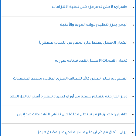
طهران: لا فتح لـ«هرمز» قبل تنفيذ الالتزامات
اليمن يعزز تنظيم قواته الجوية والأمنية
الكيان المحتل يضغط على المفاوض اللبناني عسكرياً
فيدان: هجمات الاحتلال تهدد سيادة سورية
السعودية تعلن تعيين قائد للتحالف البحري الدفاعي متعدد الجنسيات
وزير الخارجية يتسلم نسخة من أوراق اعتماد سفيرة أستراليا لدى البلاد
طهران: مضيق هرمز سيظل مغلقا حتى تنتهي التهديدات ضد إيران
إيران: اتفاق مع عُمان على مسار ملاحي عبر مضيق هرمز