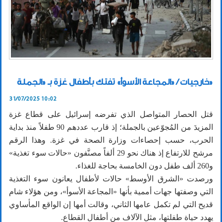
خارجيات / «المجاعة الأسوأ» تفتك بأطفال غزة بـ «الجملة»
31/07/2025 10:02
قتل الحصار المتواصل الذي تفرضه إسرائيل على قطاع غزة
المزيدَ من المُجوّعين بالجملة؛ إذ قارب عددهم 90 طفلاً منذ بداية
الحرب، حسب إحصاءات وزارة الصحة في غزة. وهذا الرقم
مرشح للارتفاع إذ هناك نحو 29 ألفاً مصنَّفون «حالات سوء تغذية»
و260 ألف طفل دون الخامسة بحاجة للغذاء.
ورصدت «الشرق الأوسط» حالات لأطفال يعانون سوء التغذية
التي وصفتها جهات أممية بأنها «المجاعة الأسوأ»، ومن هؤلاء شام
قديح التي لم تكمل عامها الثاني، وقالت أمها إن الواقع المأساوي
يهدد حياة طفلتها، مثل الآلاف من أطفال القطاع.