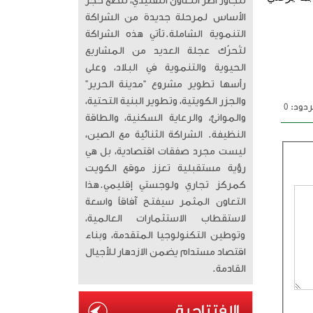
تتجاوز أطر التعاون التقليدي، لتضع حجر
الأساس لمرحلة جديدة من الشراكة
التنموية الشاملة. ​تأتي هذه الشراكة
لتُحرّك عجلة العديد من المشاريع
الحيوية والتنموية في البلاد، وعلى
رأسها تطوير مشروع “مدينة الحرير”
والجزر الكويتية، وتطوير البنية التحتية،
دود: 0
والموانئ، والرعاية السكنية، والطاقة
النظيفة. الشراكة الثنائية مع الصين،
ليست مجرد صفقات اقتصادية، بل هي
رؤية مستقبلية تعزز موقع الكويت
كمركز تجاري ولوجستي إقليمي. ​هذا
التعاون المثمر سيفتح آفاقاً واسعة
لاستقطاب الاستثمارات العالمية،
وتوطين التكنولوجيا المتقدمة، وبناء
اقتصاد مستدام يضمن الازدهار للأجيال
القادمة.