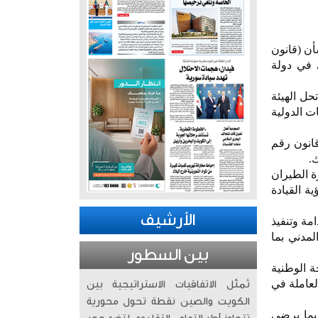
أن (قانون
 في دولة
202) الذي ينص على «أن تحل الهيئة
ت الدولية
- يأتي بعد 65 عاما من إصدار قانون رقم
ة الطيران
ة القيادة
الأرشيف
مة وتنفيذ
لمدني بما
بين السطور
ة الوطنية
لعاملة في
تُمثّل الاتفاقيات الاستراتيجية بين
الكويت والصين نقطة تحول محورية
بما يرضي