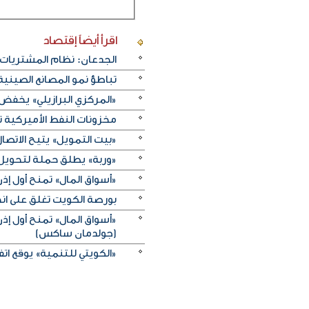
اقرأ أيضاً
إقتصاد
الجدعان: نظام المشتريات 
تباطؤ نمو المصانع الصيني
«المركزي البرازيلي» يخفض الفائدة بـ25 نقطة أسا
مخزونات النفط الأميركية تزيد 2.5 مليون برميل على عكس 
«بيت التمويل» يتيح الاتصال 
«وربة» يطلق حملة لتحويل روا
«أسواق المال» تمنح أول 
بورصة الكويت تغلق على انخفاض 
«أسواق المال» تمنح أول 
(جولدمان ساكس)
«الكويتي للتنمية» يوقع اتفاقيتي منحة بـ5 ملايين دولار لدعم الجه