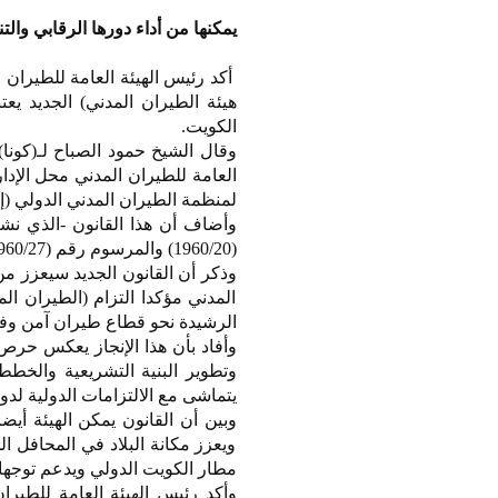
يمكنها من أداء دورها الرقابي وا
أكد رئيس الهيئة العامة للطيران 
هيئة الطيران المدني) الجديد ي
الكويت.
العامة للطيران المدني محل الإدا
لمنظمة الطيران المدني الدولي (إي
(1960/20) والمرسوم رقم (1960/27) اللذين ينظمان الملاحة الجوية وأنظمة حوادث الطائرات الكويتية آنذاك.
وذكر أن القانون الجديد سيعزز من
المدني مؤكدا التزام (الطيران الم
الرشيدة نحو قطاع طيران آمن وف
وأفاد بأن هذا الإنجاز يعكس حرص 
وتطوير البنية التشريعية والخطط 
يتماشى مع الالتزامات الدولية لدو
وبين أن القانون يمكن الهيئة أيض
ويعزز مكانة البلاد في المحافل 
مطار الكويت الدولي ويدعم توجها
وأكد رئيس الهيئة العامة للطير