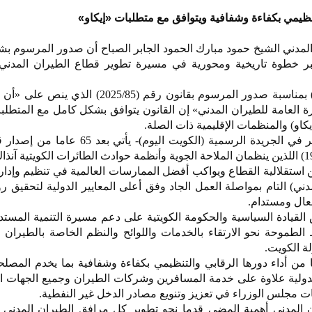
لتنظيمي بكفاءة وشفافية ويتوافق مع متطلبات «إيكاو»
المدني الشيخ حمود مبارك الحمود الجابر الصباح أن صدور المرسوم بش
عتبر خطوة تاريخية ومحورية في مسيرة تطوير قطاع الطيران المدني
وقال الشيخ حمود الصباح لـ(كونا) بمناسبة صدور المرسوم بقانون رقم (5/85
رة العامة للطيران المدني» إن القانون يتوافق بشكل كامل مع المتطلبا
كاو) والمنظمات الإقليمية ذات الصلة.
وأضاف أن هذا القانون -الذي نشر في الجريدة الرسمية (الكويت اليوم)
 استقلالية القطاع ويواكب أفضل الممارسات العالمية في تنظيم وإدار
دني) التام بمواصلة العمل الجاد وفق أعلى المعايير الدولية لتحقيق رؤي
عال ومستدام.
القيادة السياسية والحكومة الكويتية على دعم مسيرة التنمية المستدا
الطموحة نحو الارتقاء بالخدمات واللوائح والنظم الخاصة بالطيران ا
لة الكويت.
ا من أداء دورها الرقابي والتنظيمي بكفاءة وشفافية بما يخدم المصلح
الدولية علاوة على خدمة المسافرين وشركات الطيران وجميع الجهات ا
ت مجلس الوزراء في تعزيز وتنويع مصادر الدخل غير النفطية.
ان المدني أهمية المضي قدما نحو تطوير كل مرافق الطيران المدني 