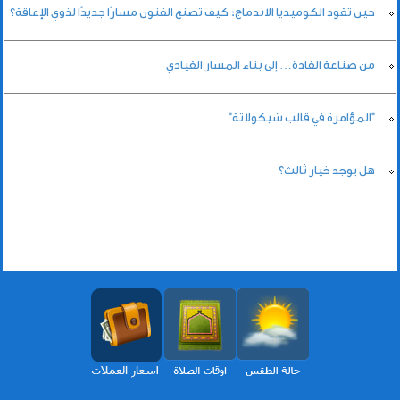
حين تقود الكوميديا الاندماج: كيف تصنع الفنون مسارًا جديدًا لذوي الإعاقة؟
من صناعة القادة… إلى بناء المسار القيادي
"المؤامرة في قالب شيكولاتة"
هل يوجد خيار ثالث؟