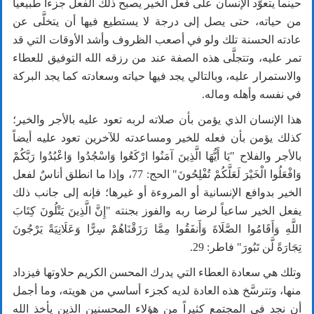
حينما يتعوَّد الإنسان على فعل الخير يصبح ذلك الفعل جزءاً طبيعياً
من حياته، حتى يصل إلى درجة لا يستطيع فيها أن يتخلَّى عن
عادته الحسنة تلك ولو في أصعب الظروف وأشد الأوقات التي قد
تمر عليه، وتتجلَّى هذه الصفة عند من رزقه الله التوفيق للعطاء
والاستمرار عليه، وبالتالي يجد فيها حياته وسعادته كما يجد البركة
في نفسه وأهله وماله.
هذا الإنسان الذي يؤمن بأن صلاته لربه تعود عليه بالأجر والخير؛
كذلك يؤمن بأن فعله للخير ومساعدته للآخرين تعود عليه أيضاً
بالأجر والفلاح
"
يَا أَيُّهَا الَّذِينَ آمَنُوا ارْكَعُوا وَاسْجُدُوا وَاعْبُدُوا رَبَّكُمْ
وَافْعَلُوا الْخَيْرَ لَعَلَّكُمْ تُفْلِحُونَ
"
الحج:
77
، وإذا ما انطلق أناسٌ لفعل
الخير بدوافع الإنسانية أو المروءة أو غيرها؛ فإنه إلى جانب ذلك
يفعل الخير ساعياً لرضا ربه والفوز بجنته
"
إِنَّ الَّذِينَ يَتْلُونَ كِتَابَ
اللَّهِ وَأَقَامُوا الصَّلَاةَ وَأَنفَقُوا مِمَّا رَزَقْنَاهُمْ سِرًّا وَعَلَانِيَةً يَرْجُونَ
تِجَارَةً لَّن تَبُورَ
"
فاطر:
29
.
وتلك هي سعادة العطاء التي يدرك المحسن الكريم حلاوتها فيزداد
منها، وتترسَّخ هذه العادة لديه كجزء أساسي من هويته، وما أجمل
أن نجد في المجتمع كثيراً من هؤلاء المحسنين الذين يأخذ الله