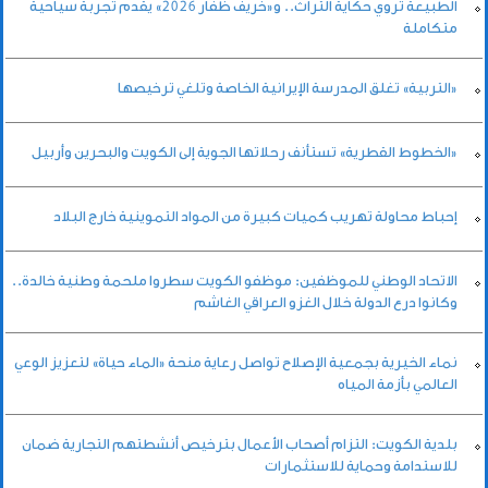
الطبيعة تروي حكاية التراث.. و«خريف ظفار 2026» يقدم تجربة سياحية
متكاملة
«التربية» تغلق المدرسة الإيرانية الخاصة وتلغي ترخيصها
«الخطوط القطرية» تستأنف رحلاتها الجوية إلى الكويت والبحرين وأربيل
إحباط محاولة تهريب كميات كبيرة من المواد التموينية خارج البلاد
الاتحاد الوطني للموظفين: موظفو الكويت سطروا ملحمة وطنية خالدة..
وكانوا درع الدولة خلال الغزو العراقي الغاشم
نماء الخيرية بجمعية الإصلاح تواصل رعاية منحة «الماء حياة» لتعزيز الوعي
العالمي بأزمة المياه
بلدية الكويت: التزام أصحاب الأعمال بترخيص أنشطتهم التجارية ضمان
للاستدامة وحماية للاستثمارات