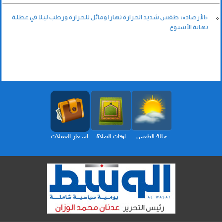
«الأرصاد»: طقس شديد الحرارة نهارا ومائل للحرارة ورطب ليلا في عطلة
نهاية الأسبوع