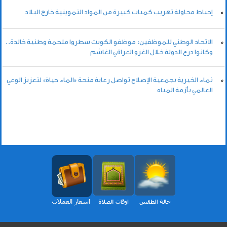
إحباط محاولة تهريب كميات كبيرة من المواد التموينية خارج البلاد
الاتحاد الوطني للموظفين: موظفو الكويت سطروا ملحمة وطنية خالدة..
وكانوا درع الدولة خلال الغزو العراقي الغاشم
نماء الخيرية بجمعية الإصلاح تواصل رعاية منحة «الماء حياة» لتعزيز الوعي
العالمي بأزمة المياه