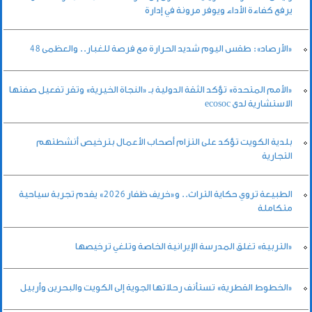
يرفع كفاءة الأداء ويوفر مرونة في إدارة
«الأرصاد»: طقس اليوم شديد الحرارة مع فرصة للغبار.. والعظمى 48
«الأمم المتحدة» تؤكد الثقة الدولية بـ «النجاة الخيرية» وتقر تفعيل صفتها
الاستشارية لدى ecosoc
بلدية الكويت تؤكد على التزام أصحاب الأعمال بترخيص أنشطتهم
التجارية
الطبيعة تروي حكاية التراث.. و«خريف ظفار 2026» يقدم تجربة سياحية
متكاملة
«التربية» تغلق المدرسة الإيرانية الخاصة وتلغي ترخيصها
«الخطوط القطرية» تستأنف رحلاتها الجوية إلى الكويت والبحرين وأربيل