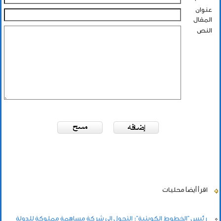
عنوان
المقال
النص
اقرأ أيضاً
محليات
رئيس "الخطوط الكويتية": التحول إلى شركة مساهمة مملوكة للدولة