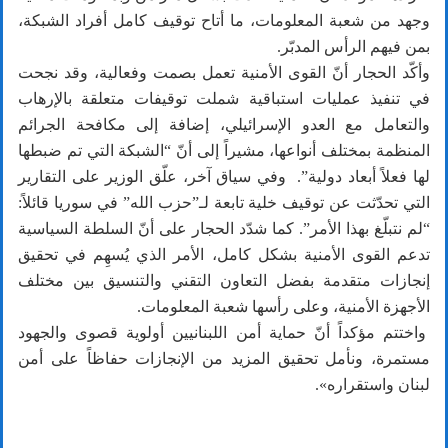
وجهد من شعبة المعلومات، ما أتاح توقيف كامل أفراد الشبكة،
بمن فيهم الرأس المدبّر.
وأكّد الحجار أنّ القوى الأمنية تعمل بصمت وفعالية، وقد نجحت
في تنفيذ عمليات استباقية شملت توقيفات متعلقة بالإرهاب
والتعامل مع العدو الإسرائيلي، إضافة إلى مكافحة الجرائم
المنظمة بمختلف أنواعها، مشيراً إلى أنّ “الشبكة التي تم ضبطها
لها فعلاً أبعاد دولية”. وفي سياق آخر، علّق الوزير على التقارير
التي تحدّثت عن توقيف خلية تابعة لـ”حزب الله” في سوريا قائلاً:
“لم نتبلّغ بهذا الأمر”. كما شدّد الحجار على أنّ السلطة السياسية
تدعم القوى الأمنية بشكل كامل، الأمر الذي يُسهِم في تحقيق
إنجازات متقدمة بفضل التعاون التقني والتنسيق بين مختلف
الأجهزة الأمنية، وعلى رأسها شعبة المعلومات.
واختتم مؤكداً أنّ حماية أمن اللبنانيين أولوية قصوى والجهود
مستمرة، ونأمل تحقيق المزيد من الإنجازات حفاظاً على أمن
لبنان واستقراره».