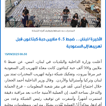
المخدرات بعد ضبطها وتوقيف أفراد الشبكة
الأخيرة / لبنان .. ضبط 6.5 ملايين حبة كبتاغون قبل
تهريبها إلى السعودية
15/09/2025 08:50
أعلنت وزارة الداخلية والبلديات في لبنان، امس، عن ضبط 6
ملايين و500 ألف حبة كبتاغون كانت معدّة للتهريب إلى السعودية
عبر مرفأ بيروت، وتفكيك شبكة دولية لتهريب المخدرات تمتد بين
لبنان وتركيا وأستراليا والأردن. وقال وزير الداخلية أحمد الحجار،
خلال اجتماع أمني عُقد في مقر شعبة المعلومات – فرع الحماية
والتدخل بساحة العبد، إن العملية الأمنية جاءت بعد مراقبة دقيقة
استمرت أشهراً، وأسفرت عن توقيف رئيس الشبكة وعدد من
أفرادها، مؤكداً أنّ العملية نُفّذت بشكل متزامن وبمعلومات محلية