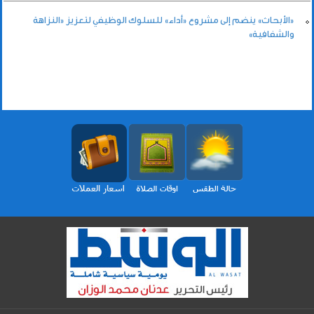
«الأبحاث» ينضم إلى مشروع «أداء» للسلوك الوظيفي لتعزيز «النزاهة
والشفافية»