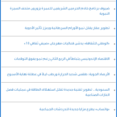
ضيوف برنامج خادم الحرمين الشريفين للعمرة يزورون متحف السيرة
النبوية
تطوير عقار يقلل نمو الأورام السرطانية ويعزز تأثير الأدوية
«الوطني للثقافة» يدشن فعاليات مهرجان «صيفي ثقافي 18»
الاقتصاد الإندونيسي يتباطأ في الربع الثاني رغم نمو يفوق التوقعات
الأرصاد الجوية: طقس شديد الحرارة ورطب ليلاً في عطلة نهاية الأسبوع
السعودية.. تطوير تقنية جديدة تقلل استهلاك الطاقة في عمليات فصل
الغازات الصناعية
«واتساب» يطرح مزايا جديدة للدردشات الجماعية