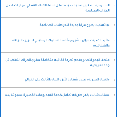
السعودية.. تطوير تقنية جديدة تقلل استهلاك الطاقة في عمليات فصل
الغازات الصناعية
«واتساب» يطرح مزايا جديدة للدردشات الجماعية
«الأبحاث» ينضم إلى مشروع «أداء» للسلوك الوظيفي لتعزيز «النزاهة
والشفافية»
متحف البحر الأحمر يقدم تجربة ثقافية متكاملة ويثري الحراك الثقافي في
جدة التاريخية
«النجاة الخيرية» تجدد شهادة الآيزو للعام الثالث على التوالي
«سناب شات» يغيّر طريقة تعامل خدمة الفيديوهات القصيرة «سبوتلايت»