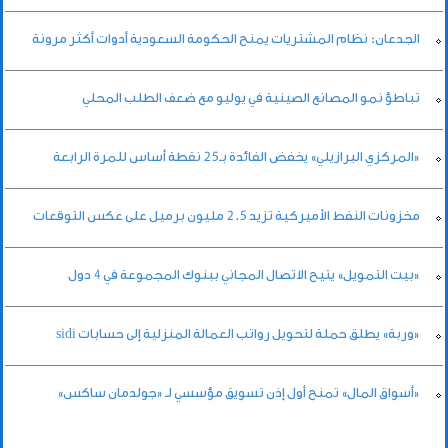
الجدعان: نظام المشتريات يمنح الحكومة السعودية أدوات أكثر مرونة
تباطؤ نمو المصانع الصينية في يوليو مع ضعف الطلب المحلي
«المركزي البرازيلي» يخفض الفائدة بـ25 نقطة أساس للمرة الرابعة
مخزونات النفط الأميركية تزيد 2.5 مليون برميل على عكس التوقعات
«بيت التمويل» يتيح الاتصال المجاني ببنوك المجموعة في 4 دول
«وربة» يطلق حملة لتحويل رواتب العمالة المنزلية إلى حسابات sidi
«أسواق المال» تمنح أول إذن تسويق مؤسسي لـ «جولدمان ساكس»