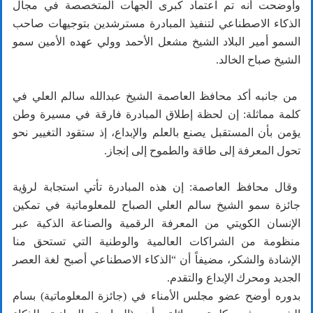
وأوضحت أنه تم اعتماد كبرى الجهات المتخصصة في مجال
الذكاء الاصطناعي لتنفيذ المبادرة مسترشدين بتوجيهات صاحب
السمو أمير البلاد الشيخ مشعل الأحمد وولي عهده الأمين سمو
الشيخ صباح الخالد.
من جانبه أكد محافظ العاصمة الشيخ عبدالله سالم العلي في
كلمة مماثلة: إن لحظة إطلاق المبادرة فارقة في مسيرة وطن
يؤمن بأن المستقبل يصنع بالعلم والإبداع، إذ ستقود التغيير نحو
تحول المعرفة إلى طاقة والطموح إلى إنجاز.
وقال محافظ العاصمة: إن هذه المبادرة تأتي استجابة لرؤية
جائزة سمو الشيخ سالم العلي الصباح للمعلوماتية في تمكين
الإنسان الكويتي من المعرفة الرقمية والصناعة الذكية عبر
منظومة من الشراكات العالمية والوطنية التي تستحق منا
الإشادة والشكر، مضيفاً أن “الذكاء الاصطناعي أصبح لغة العصر
الجديد ومحرك الإبداع والتقدم.
بدوره أوضح عضو مجلس الأمناء في (جائزة المعلوماتية) بسام