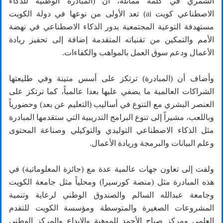
الشمري في كلمة مماثلة، أن (المبادرة الوطنية للذكاء
الاصطناعي كويت ai) تعد الأولى من نوعها في دولة الكويت
مستهدفة التوعية المجتمعية بدور الذكاء الاصطناعي في نهضة
الأمم والتمكين من تقنياته المتقدمة إضافة إلى تحفيز ريادة
الأعمال ودعم سوق العمل بالمواهب والكفاءات.
وأضاف أن (المبادرة) ترتكز على أسس متينة وفي طليعتها
الشراكات العالمية ما يضفي عليها بعدا عالمياً، كما ترتكز على
العنصر البشري مع التنوع في أساليب (التعليم عن بعد) وحضورياً
وباللعب، مشيراً إلى تنوع البرامج التدريبية التي ستقدمها المبادرة
مثل الذكاء الاصطناعي التوليدي والتوكيلي وصناعة المحتوى
وعلم البيانات والبرمجة وريادة الأعمال.
ولفت إلى تعاون جهات عالمية عدة مع (جائزة المعلوماتية) في
هذه المبادرة مثل (منصة كورسيرا) ومحلياً مثل جامعة الكويت
وجامعة عبدالله السالم والصندوق الوطني لرعاية وتنمية
المشروعات الصغيرة والمتوسطة ومؤسسة الكويت للتقدم
العلمي ومركز صباح الأحمد للموهبة والإبداع والمركز الوطني