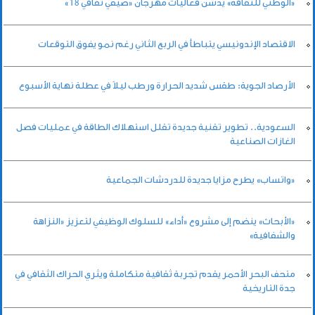
«الوطني للثقافة» يدشن فعاليات مهرجان «صيفي ثقافي 18»
الاقتصاد الإندونيسي يتباطأ في الربع الثاني رغم نمو يفوق التوقعات
الأرصاد الجوية: طقس شديد الحرارة ورطب ليلاً في عطلة نهاية الأسبوع
السعودية.. تطوير تقنية جديدة تقلل استهلاك الطاقة في عمليات فصل
الغازات الصناعية
«واتساب» يطرح مزايا جديدة للدردشات الجماعية
«الأبحاث» ينضم إلى مشروع «أداء» للسلوك الوظيفي لتعزيز «النزاهة
والشفافية»
متحف البحر الأحمر يقدم تجربة ثقافية متكاملة ويثري الحراك الثقافي في
جدة التاريخية