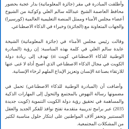
وأطلقت المبادرة في مقر (جائزة المعلوماتية) بدار عجبة بحضور
محافظ العاصمة الشيخ عبدالله سالم العلي وكوكبة من الشيوخ
أعضاء مجلس الأمناء وممثل المنصة التعليمية العالمية (كورسيرا)
والجهات المتعاونة مع (الجائزة) وخبراء في الذكاء الاصطناعي.
وقالت رئيس مجلس الأمناء في (جائزة المعلوماتية) الشيخة
عايدة سالم العلي في كلمة بهذه المناسبة: إن رؤية (المبادرة
الوطنية للذكاء الاصطناعي كويت ai) تهدف إلى ريادة دولة
الكويت في مجال الذكاء الاصطناعي الذي أصبح أداة لا غنى عنها
للارتقاء بصناعة الإنسان وتعزيز الإبداع الملهم لرخاء الإنسانية.
وأضافت أن (المبادرة الوطنية للذكاء الاصطناعي) تحمل في
مضمونها رسالة النهوض بالمجتمع والتحول إلى المهارات الذكية
والمساهمة في تحقيق رؤية دولة الكويت التنموية (كويت جديدة
2035) عبر برامج تدريبية متقدمة تفتح نوافذ للفكر الجديد والعقل
المستنير وتحفز آلاف المواطنين على ابتكار حلول مناسبة لكثير
من المشكلات المجتمعية.