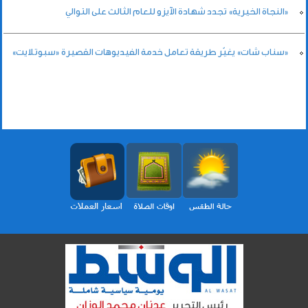
«النجاة الخيرية» تجدد شهادة الآيزو للعام الثالث على التوالي
«سناب شات» يغيّر طريقة تعامل خدمة الفيديوهات القصيرة «سبوتلايت»