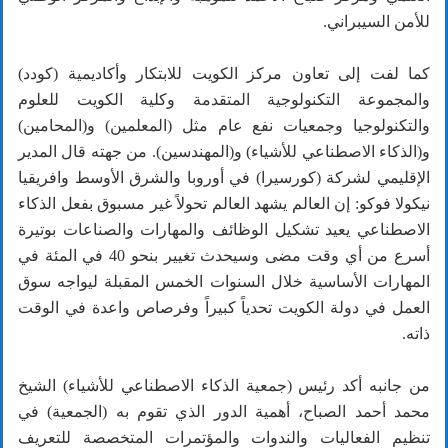
للأمن السيبراني.
كما لفت إلى تعاون مركز الكويت للابتكار وأكاديمية (كودد)
والمجموعة التكنولوجية المتقدمة وكلية الكويت للعلوم
والتكنولوجيا وجمعيات نفع عام مثل (المعلمين) و(المحامين)
و(الذكاء الاصطناعي للأشياء) و(المهندسين). من جهته قال المدير
الإقليمي لشركة (كورسيرا) في أوروبا والشرق الأوسط وافريقيا
نيكولا فوكو: إن العالم يشهد العالم تحولاً غير مسبوق بفعل الذكاء
الاصطناعي يعيد تشكيل الوظائف والمهارات والصناعات بوتيرة
أسرع من أي وقت مضى وسيحدث تغيير بنحو 40 في المئة في
المهارات الأساسية خلال السنوات الخمس المقبلة ليواجه سوق
العمل في دولة الكويت تحدياً كبيراً وفرصاص واعدة في الوقت
ذاته.
من جانبه أكد رئيس (جمعية الذكاء الاصطناعي للأشياء) الشيخ
محمد أحمد الصباح، أهمية الدور الذي تقوم به (الجمعية) في
تنظيم الفعاليات والندوات والمؤتمرات المتخصصة للتعريف