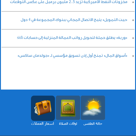
مخزونات النفط الأميركية تزيد 2.5 مليون برميل على عكس التوقعات
«بيت التمويل» يتيح الاتصال المجاني ببنوك المجموعة في 4 دول
«وربة» يطلق حملة لتحويل رواتب العمالة المنزلية إلى حسابات sidi
«أسواق المال» تمنح أول إذن تسويق مؤسسي لـ «جولدمان ساكس»