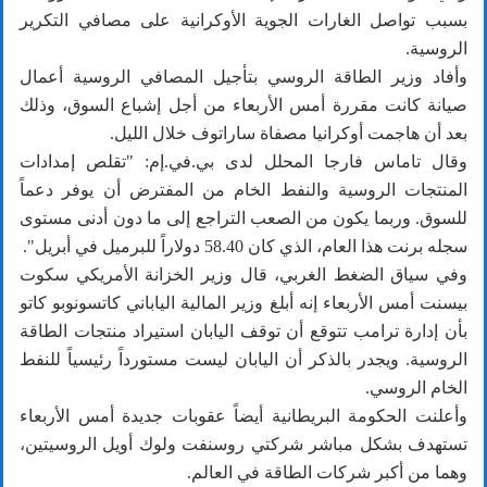
بسبب تواصل الغارات الجوية الأوكرانية على مصافي التكرير
الروسية.
وأفاد وزير الطاقة الروسي بتأجيل المصافي الروسية أعمال
صيانة كانت مقررة أمس الأربعاء من أجل إشباع السوق، وذلك
بعد أن هاجمت أوكرانيا مصفاة ساراتوف خلال الليل.
وقال تاماس فارجا المحلل لدى بي.في.إم: "تقلص إمدادات
المنتجات الروسية والنفط الخام من المفترض أن يوفر دعماً
للسوق. وربما يكون من الصعب التراجع إلى ما دون أدنى مستوى
سجله برنت هذا العام، الذي كان 58.40 دولاراً للبرميل في أبريل".
وفي سياق الضغط الغربي، قال وزير الخزانة الأمريكي سكوت
بيسنت أمس الأربعاء إنه أبلغ وزير المالية الياباني كاتسونوبو كاتو
بأن إدارة ترامب تتوقع أن توقف اليابان استيراد منتجات الطاقة
الروسية. ويجدر بالذكر أن اليابان ليست مستورداً رئيسياً للنفط
الخام الروسي.
وأعلنت الحكومة البريطانية أيضاً عقوبات جديدة أمس الأربعاء
تستهدف بشكل مباشر شركتي روسنفت ولوك أويل الروسيتين،
وهما من أكبر شركات الطاقة في العالم.