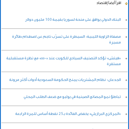
اقرأ أيضاً
إقتصاد
البنك الدولي يوافق على منحة لسوريا بقيمة 100 مليون دولار
مصفاة الزاوية الليبية: السيطرة على تسرّب ناجم عن اصطدام طائرة
مسيرة
«فيتش» تؤكد التصنيف السيادي للكويت عند «-aa» مع نظرة مستقبلية
مستقرة
الجدعان: نظام المشتريات يمنح الحكومة السعودية أدوات أكثر مرونة
تباطؤ نمو المصانع الصينية في يوليو مع ضعف الطلب المحلي
«المركزي البرازيلي» يخفض الفائدة بـ25 نقطة أساس للمرة الرابعة