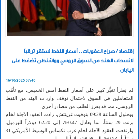
إقتصاد / صراع العقوبات.. أسعار النفط تستقر ترقباً
لانسحاب الهند من السوق الروسي وواشنطن تضغط على
اليابان
16/10/2025 07:40
لم يَطرأ تغيُّر كبير على أسعار النفط أمس الخميس، مع تأهُب
المتعاملين في السوق لاحتمال توقف واردات الهند من النفط
الروسي، مما قد يعزز الطلب من مصادر أخرى.
وبحلول الساعة 09:28 بتوقيت غرينتش، زادت العقود الآجلة لخام
برنت 29 سنتاً، بما يعادل 0.47%، إلى 62.20 دولاراً للبرميل.
وارتفعت العقود الآجلة لخام غرب تكساس الوسيط الأمريكي 31
سنتاً، أو 0.53%، إلى 58.58 دولاراً للبرميل.