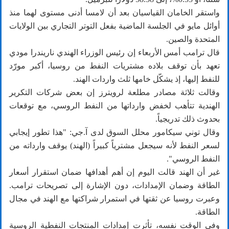
واستقر الخامان القياسيان بعد أن لامسا أدنى مستوى لهما منذ
أوائل مايو في الجلسة الماضية بفعل التوتر التجاري بين الولايات
المتحدة والصين.
قال ترامب أمس الأربعاء إن رئيس الوزراء الهندي ناريندرا مودي
تعهد بأن توقف بلاده مشتريات النفط من روسيا، أكبر مورّد
للنفط إليها، إذ يشكّل خامها ثلث واردات الهند.
وقالت ثلاثة مصادر مطلعة لرويترز إن بعض شركات التكرير
الهندية تتأهب لخفض وارداتها من النفط الروسي، مع توقعات
بحدوث ذلك تدريجياً.
وقال توني سيكامور محلل السوق لدى آ.جي: "هذا تطور إيجابي
لسعر النفط لأنه سيجعل مشترياً كبيراً (الهند) يوقف وارداته من
النفط الروسي".
غير أن الهند قالت اليوم إن أهم أهدافها ضمان استقرار أسعار
الطاقة وضمان الإمدادات، دون الإشارة إلى تصريحات ترامب.
وعبرت روسيا عن ثقتها في استمرار شراكتها مع الهند في مجال
الطاقة.
وفي الوقت نفسه، تأثرت إمدادات المنتجات النفطية الروسية