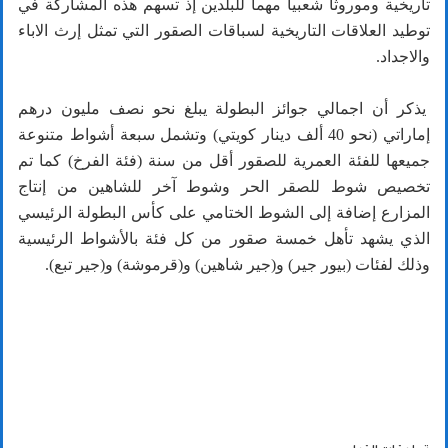
تاريخية وموروثا شعبيا مهما للبلدين إذ تسهم هذه المشاركة في
توطيد العلاقات التاريخية لسباقات الصقور التي تمثل إرث الاباء
والاجداد.
يذكر أن اجمالي جوائز البطولة يبلغ نحو نصف مليون درهم
إماراتي (نحو 40 ألف دينار كويتي) وتشمل سبعة أشواط متنوعة
جميعها للفئة العمرية للصقور أقل من سنة (فئة الفرخ) كما تم
تخصيص شوط للصقر الحر وشوط آخر للشاهين من إنتاج
المزارع إضافة إلى الشوط الختامي على كأس البطولة الرئيسي
الذي يشهد تأهل خمسة صقور من كل فئة بالأشواط الرئيسية
وذلك لفئات (بيور جير) و(جير شاهين) و(قرموشة) و(جير تبع).