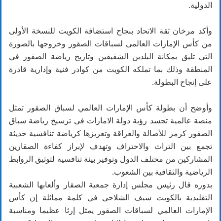
الدولية.
وأكد مرخان ثقة الاتحاد بنجاح استضافة الكويت للنسخة الأولى
من كأس الإمارات العالمي لسباقات الصقور وخروجها بالصورة
التي تليق بمكانة البلدين الشقيقين وتاريخ رياضة الصقور في
المنطقة وذلك بما تملكه الكويت من كوادر فنية وإدارية قادرة
على إنجاح البطولة.
وأوضح أن بطولة كأس الإمارات العالمي لسباق الصقور تمثل
منصة عالمية تجسد رؤية دولة الامارات في ترسيخ رياضة سباق
الصقور كرمز للأصالة والعراقة وتعزيزها كرياضة تنافسية حديثة
تجمع بين التراث والاحتراف وتهدف لإبراز كفاءة الصقارين
المشاركين من مختلف الدول وتوفير بيئة تنافسية لتوثيق الروابط
الرياضية والثقافية بين الشعوب.
بدوره قال رئيس مجلس إدارة جمعية الصقار وألعابها الشعبية
التقليدية بالكويت سيف الشلاحي في كلمة مماثلة إن كأس
الإمارات العالمي لسباقات الصقور يمثل إرثا عظيما ومناسبة