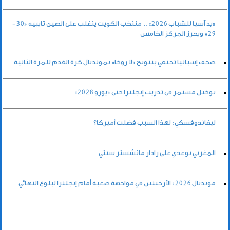
«يد آسيا للشباب 2026».. منتخب الكويت يتغلب على الصين تايبيه «30-
29» ويحرز المركز الخامس
صحف إسبانيا تحتفي بتتويج «لا روخا» بمونديال كرة القدم للمرة الثانية
توخيل مستمر في تدريب إنجلترا حتى «يورو 2028»
ليفاندوفسكي: لهذا السبب فضلت أميركا؟
المغربي بوعدي على رادار مانشستر سيتي
مونديال 2026: الأرجنتين في مواجهة صعبة أمام إنجلترا لبلوغ النهائي