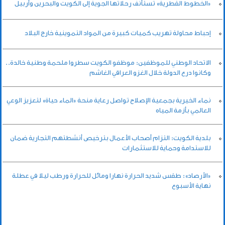
«الخطوط القطرية» تستأنف رحلاتها الجوية إلى الكويت والبحرين وأربيل
إحباط محاولة تهريب كميات كبيرة من المواد التموينية خارج البلاد
الاتحاد الوطني للموظفين: موظفو الكويت سطروا ملحمة وطنية خالدة..
وكانوا درع الدولة خلال الغزو العراقي الغاشم
نماء الخيرية بجمعية الإصلاح تواصل رعاية منحة «الماء حياة» لتعزيز الوعي
العالمي بأزمة المياه
بلدية الكويت: التزام أصحاب الأعمال بترخيص أنشطتهم التجارية ضمان
للاستدامة وحماية للاستثمارات
«الأرصاد»: طقس شديد الحرارة نهارا ومائل للحرارة ورطب ليلا في عطلة
نهاية الأسبوع