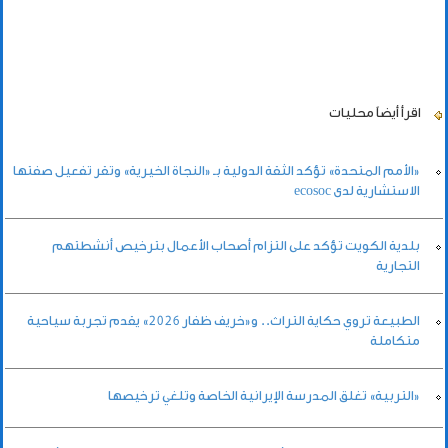
اقرأ أيضاً
محليات
«الأمم المتحدة» تؤكد الثقة الدولية بـ «النجاة الخيرية» وتقر تفعيل صفتها
الاستشارية لدى ecosoc
بلدية الكويت تؤكد على التزام أصحاب الأعمال بترخيص أنشطتهم
التجارية
الطبيعة تروي حكاية التراث.. و«خريف ظفار 2026» يقدم تجربة سياحية
متكاملة
«التربية» تغلق المدرسة الإيرانية الخاصة وتلغي ترخيصها