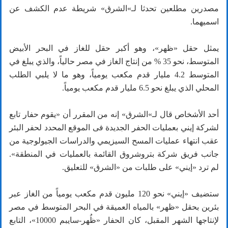
مصدرين مطلعين تحدثا لـ»الشرق» شريطة عدم الكشف عن
اسميهما.
يمثل حقل «ظهر»، وهو أكبر حقل للغاز في البحر الأبيض
المتوسط، نحو 35 % من إنتاج الغاز في مصر حالياً، والذي يبلغ في
المتوسط 4.2 مليار قدم مكعب يومياً، وهو ما لا يلبي الطلب
المحلي الذي يبلغ نحو 6.5 مليار قدم مكعب يومياً.
أحد الأشخاص قال لـ»الشرق» إنه من المقرر أن «يقوم حفار تابع
لشركة إيني بعمليات الحفر الجديدة فى الموقع المحدد لحفر البئر
عقب انتهاء عمليات المسح السيزيمي والدراسات الجيولوجية من
جانب فريق شركة بتروشروق القائمة بالعمليات في المنطقة».
لم ترد «إيني» على طلبات من «الشرق» للتعليق.
ستضيف «إيني» نحو 120 مليون قدم مكعب يومياً من الغاز عبر
بئرين بحقل «ظهر» بالمياه العميقة في البحر المتوسط في مصر
لإنتاجها الشهر المقبل، كان الحفار «ظُهر-سايبم 10000»، التابع