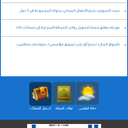
«بيت التمويل» يتيح الاتصال المجاني ببنوك المجموعة في 4 دول
«وربة» يطلق حملة لتحويل رواتب العمالة المنزلية إلى حسابات sidi
«أسواق المال» تمنح أول إذن تسويق مؤسسي لـ «جولدمان ساكس»