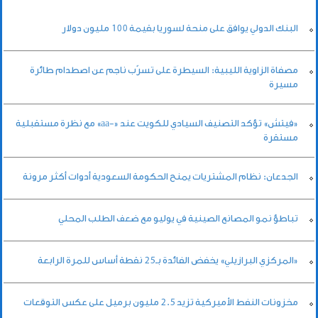
البنك الدولي يوافق على منحة لسوريا بقيمة 100 مليون دولار
مصفاة الزاوية الليبية: السيطرة على تسرّب ناجم عن اصطدام طائرة
مسيرة
«فيتش» تؤكد التصنيف السيادي للكويت عند «-aa» مع نظرة مستقبلية
مستقرة
الجدعان: نظام المشتريات يمنح الحكومة السعودية أدوات أكثر مرونة
تباطؤ نمو المصانع الصينية في يوليو مع ضعف الطلب المحلي
«المركزي البرازيلي» يخفض الفائدة بـ25 نقطة أساس للمرة الرابعة
مخزونات النفط الأميركية تزيد 2.5 مليون برميل على عكس التوقعات