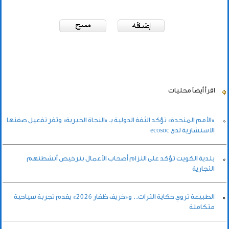
اقرأ أيضاً
محليات
«الأمم المتحدة» تؤكد الثقة الدولية بـ «النجاة الخيرية» وتقر تفعيل صفتها
الاستشارية لدى ecosoc
بلدية الكويت تؤكد على التزام أصحاب الأعمال بترخيص أنشطتهم
التجارية
الطبيعة تروي حكاية التراث.. و«خريف ظفار 2026» يقدم تجربة سياحية
متكاملة