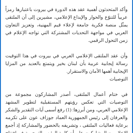
وأكد المتحدثون أهمية عقد هذه الدورة في بيروت باعتبارها رمزاً
عربياً للتنوّع والحوار والإبداع الإعلامي، مشيرين إلى أن الملتقى
يمثّل منصة فكرية جامعة لإعلاء قيم المهنية، وتعزيز التعاون
العربي في مواجهة التحديات المشتركة التي تواجه الإعلام في
زمن التحول الرقمي.
وأن عقد الملتقى الإعلامي العربي في بيروت في هذا التوقيت
رسالة إيجابية عربية بأن لبنان بخير ويتمتع بالعديد من المزايا
الإيجابية أهمها الأمان والاستقرار.
التوصيات
في ختام أعمال الملتقى، أصدر المشاركون مجموعة من
التوصيات التي تعكس رؤيتهم المستقبلية لتطوير المشهد
الإعلامي العربي، ومن أبرزها: (1) رفع أسمى آيات التقدير والشكر
والعرفان إلى رئيس الجمهورية العماد جوزاف عون على تكرمه
برعاية فعاليات الملتقى ، وتشريفه بالحضور والمشاركة إذ أجمع
الإعلاميون المشاركون على أن كلمة الرئيس الترحيبية في افتتاح