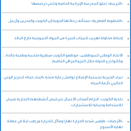
«التربية» تغلق المدرسة الإيرانية الخاصة وتلغي ترخيصها
«الخطوط القطرية» تستأنف رحلاتها الجوية إلى الكويت والبحرين وأربيل
إحباط محاولة تهريب كميات كبيرة من المواد التموينية خارج البلاد
الاتحاد الوطني للموظفين: موظفو الكويت سطروا ملحمة وطنية خالدة..
وكانوا درع الدولة خلال الغزو العراقي الغاشم
نماء الخيرية بجمعية الإصلاح تواصل رعاية منحة «الماء حياة» لتعزيز الوعي
العالمي بأزمة المياه
بلدية الكويت: التزام أصحاب الأعمال بترخيص أنشطتهم التجارية ضمان
للاستدامة وحماية للاستثمارات
«الأرصاد»: طقس شديد الحرارة نهارا ومائل للحرارة ورطب ليلا في عطلة
نهاية الأسبوع