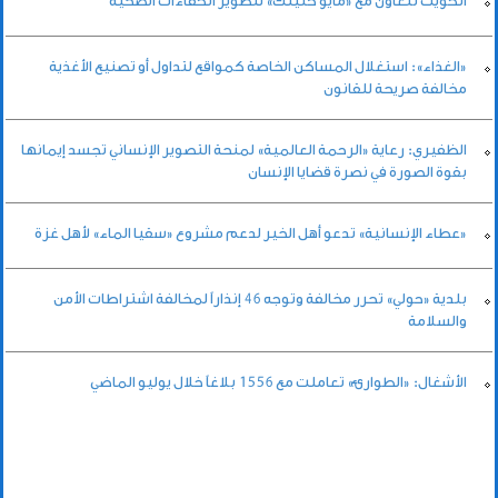
الكويت تتعاون مع «مايو كلينك» لتطوير الكفاءات الصحية
«الغذاء»: استغلال المساكن الخاصة كمواقع لتداول أو تصنيع الأغذية
مخالفة صريحة للقانون
الظفيري: رعاية «الرحمة العالمية» لمنحة التصوير الإنساني تجسد إيمانها
بقوة الصورة في نصرة قضايا الإنسان
«عطاء الإنسانية» تدعو أهل الخير لدعم مشروع «سقيا الماء» لأهل غزة
بلدية «حولي» تحرر مخالفة وتوجه 46 إنذاراً لمخالفة اشتراطات الأمن
والسلامة
الأشغال: «الطوارئ» تعاملت مع 1556 بلاغاً خلال يوليو الماضي