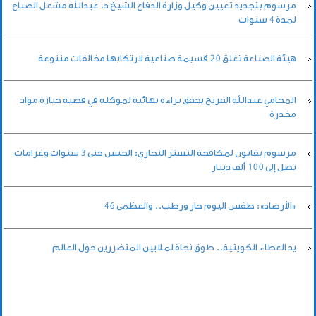
مرسوم بتجديد تعيين وكيل وزارة الدفاع الشيخ د. عبدالله مشعل الصباح
لمدة 4 سنوات
هيئة الصناعة تغلق 20 قسيمة صناعية لارتكابها مخالفات متنوعة
المحامي عبدالله الفريح يحقق براءة نهائية لموكله في قضية حيازة مواد
مخدرة
مرسوم بقانون لمكافحة التستر التجاري: الحبس حتى 3 سنوات وغرامات
تصل إلى 100 ألف دينار
«الأرصاد»: طقس اليوم حار ورطب.. والعظمى 46
يد العطاء الكويتية.. طوق نجاة لملايين المتضررين حول العالم