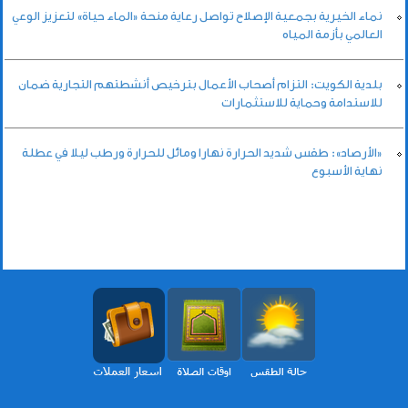
نماء الخيرية بجمعية الإصلاح تواصل رعاية منحة «الماء حياة» لتعزيز الوعي
العالمي بأزمة المياه
بلدية الكويت: التزام أصحاب الأعمال بترخيص أنشطتهم التجارية ضمان
للاستدامة وحماية للاستثمارات
«الأرصاد»: طقس شديد الحرارة نهارا ومائل للحرارة ورطب ليلا في عطلة
نهاية الأسبوع