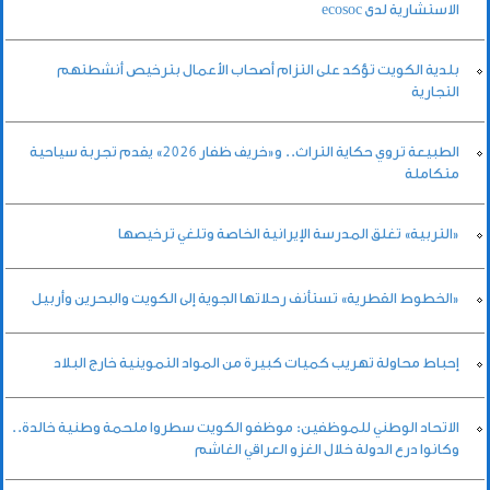
الاستشارية لدى ecosoc
بلدية الكويت تؤكد على التزام أصحاب الأعمال بترخيص أنشطتهم
التجارية
الطبيعة تروي حكاية التراث.. و«خريف ظفار 2026» يقدم تجربة سياحية
متكاملة
«التربية» تغلق المدرسة الإيرانية الخاصة وتلغي ترخيصها
«الخطوط القطرية» تستأنف رحلاتها الجوية إلى الكويت والبحرين وأربيل
إحباط محاولة تهريب كميات كبيرة من المواد التموينية خارج البلاد
الاتحاد الوطني للموظفين: موظفو الكويت سطروا ملحمة وطنية خالدة..
وكانوا درع الدولة خلال الغزو العراقي الغاشم