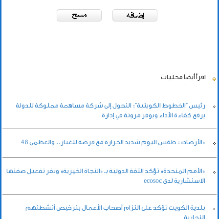
اقرأ أيضاً
محليات
رئيس "الخطوط الكويتية": التحول إلى شركة مساهمة مملوكة للدولة
يرفع كفاءة الأداء ويوفر مرونة في إدارة
«الأرصاد»: طقس اليوم شديد الحرارة مع فرصة للغبار.. والعظمى 48
«الأمم المتحدة» تؤكد الثقة الدولية بـ «النجاة الخيرية» وتقر تفعيل صفتها
الاستشارية لدى ecosoc
بلدية الكويت تؤكد على التزام أصحاب الأعمال بترخيص أنشطتهم
التجارية