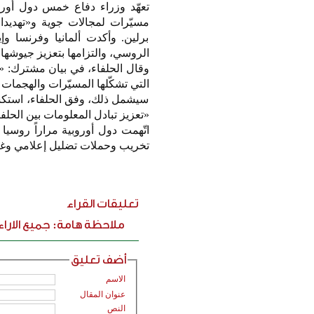
تعهّد وزراء دفاع خمس دول أورو
مسيّرات لمجالات جوية و«تهديدا
برلين. وأكدت ألمانيا وفرنسا وإي
الروسي، والتزامها بتعزيز جيوشها،
وقال الحلفاء، في بيان مشترك: «س
التي تشكّلها المسيّرات والهجمات 
سيشمل ذلك، وفق الحلفاء، استكشا
«تعزيز تبادل المعلومات بين الحلفا
اتّهمت دول أوروبية مراراً روس
تخريب وحملات تضليل إعلامي وغي
تعليقات القراء
ملاحظة هامة: جميع الارا
أضف تعليق
الاسم
عنوان المقال
النص