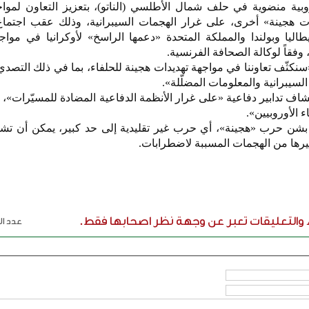
بية منضوية في حلف شمال الأطلسي (الناتو)، بتعزيز التعاون لمواج
ت هجينة» أخرى، على غرار الهجمات السيبرانية، وذلك عقب اجتماع
طاليا وبولندا والمملكة المتحدة «دعمها الراسخ» لأوكرانيا في مواجه
 وفقاً لوكالة الصحافة الفرنسية.
نكثّف تعاوننا في مواجهة تهديدات هجينة للحلفاء، بما في ذلك التصدي
السيبرانية والمعلومات المضلّلة».
ف تدابير دفاعية «على غرار الأنظمة الدفاعية المضادة للمسيّرات»، 
ء الأوروبيين».
يا بشن حرب «هجينة»، أي حرب غير تقليدية إلى حد كبير، يمكن أن ت
رها من الهجمات المسببة لاضطرابات.
ء والتعليقات تعبر عن وجهة نظر اصحابها فقط.
عدد الر