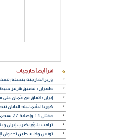
اقرأ أيضاً
خارجيات
وزير الخارجية يتسلم نسخة 
طهران: مضيق هرمز سيظل م
إيران: اتفاق مع عُمان على
كوريا الشمالية: اليابان ت
مقتل 14 وإصابة ‌27 بهجمات روسية على كييف
ترامب يلوّح بضرب إيران ويترق
تونس وفلسطين تدعوان لإنه