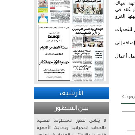
هة انتهاك
 عُقد في
تها الغزو
 للتحديات
إضافة إلى
شمل أعمال
الأرشيف
دود: 0
بين السطور
لا يُقاس تطور المنظومة الصحية
بالحداثة العمرانية وتحديث الأجهزة