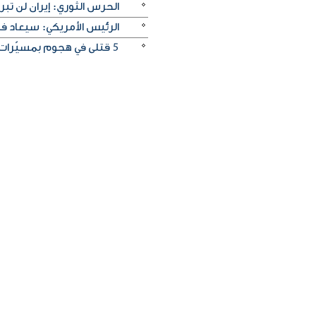
الحرس الثوري: إيران لن تبر
الرئيس الأمريكي: سيعاد ف
5 قتلى في هجوم بمسيّرات على منطقة صناعية قرب موسكو