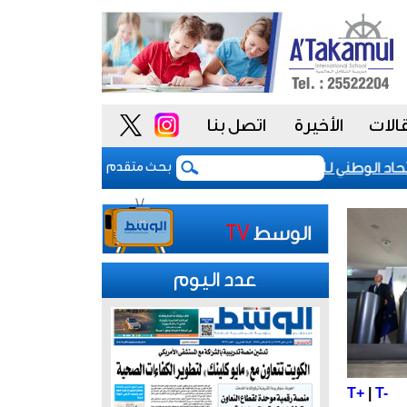
الات
الأخيرة
اتصل بنا
د الوطني للموظفين: موظفو الكويت سطروا ملحمة وطنية خالدة.. 
بحث متقدم
عدد اليوم
T+
|
T-