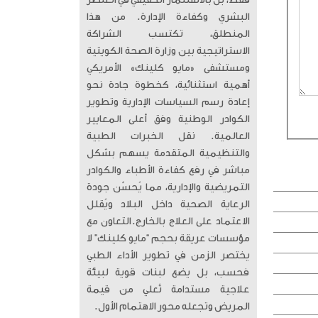
فقط، بل بالاستثمار الحقيقي في العنصر
البشري وكفاءة الإدارة. من هذا
المنطلق، تكتسب الشراكة
الاستراتيجية بين وزارة الصحة الكويتية
ومستشفى «مايو كلينك» الأمريكي
أهمية استثنائية، كخطوة جادة نحو
إعادة رسم السياسات الإدارية وتطوير
الكوادر الوطنية وفق أعلى المعايير
العالمية. ​ نقل الخبرات الطبية
والتنظيمية المتقدمة يسهم بشكل
مباشر في رفع كفاءة الأطباء والكوادر
التمريضية والإدارية، مما يُحسّن جودة
الرعاية الصحية داخل البلاد ويُقلل
الاعتماد على العلاج بالخارج. ​التعاون مع
مؤسسات عريقة بحجم “مايو كلينك” لا
يختصر الزمن في تطوير الأداء الطبي
فحسب، بل يضع لبنات قوية لبيئة
علاجية مستدامة تُعلي من قيمة
المريض وتجعله محور الاهتمام الأول.