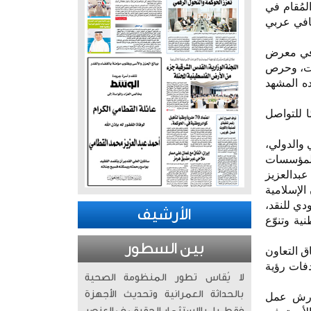
ب والنشر والترجمة جناح المملكة المشارك في معرض الكويت الدولي للكتاب 2025، المُقام في
 ضمن حضور ثقافي عربي
ة في معرض
ويت، وحرص
ده المشهد
 للتواصل
 والدولي،
المؤسسات
عبدالعزيز
الإسلامية
دي للنقد،
الأرشيف
ية وتنوّع
بين السطور
ق التعاون
دفات رؤية
لا يُقاس تطور المنظومة الصحية
بالحداثة العمرانية وتحديث الأجهزة
وورش عمل