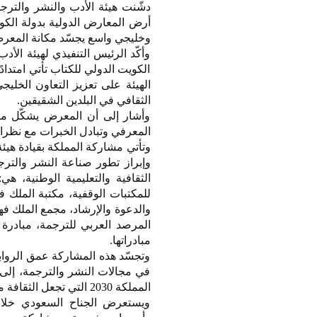
وخليجي واسع يجسّد مكانة المعرض 
وأكّد الرئيس التنفيذي لهيئة ال
الكويت الدولي للكتاب تأتي امتداد
الهيئة على تعزيز التعاون الخلي
الثقافي في البلدين الشقيقين.
وأشار إلى أن المعرض يشكّل منص
المعرفي وتبادل الخبرات مع نظرائ
وتأتي مشاركة المملكة بقيادة هيئ
وإبراز تطور صناعة النشر والت
الثقافية والتعليمية الوطنية، ه
للمكتبات الوقفية، مكتبة الملك ف
والدعوة والإرشاد، مجمع الملك ف
المرصد العربي للترجمة، مبادرة ت
مبادراتها.
وتجسّد هذه المشاركة عمق الروابط
في مجالات النشر والترجمة، إلى 
المملكة 2030 التي تجعل الثقافة محركًا للتنمية وجسرًا للتواصل والحوار بين الشعوب.
ويستعرض الجناح السعودي خلال