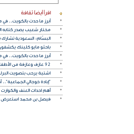
اقرأ أيضاً
ثقافة
أبرز ما حدث بالكويت.. في م
مختار شعيب يصدر كتابه ا
البسّام: السعودية تشارك ب
باحثو مايو كلينك يكشفون 
أبرز ما حدث بالكويت.. في م
92 عازف وعازفة من الأطفال والشباب قدموا ثلاثة حفلات متتالية في مركز اليرموك الثقافي
اشتية يرحب بتصويت البرل
"إبادة خوجالي الجماعية".. 
أهم احداث العنف والكوارث الب
فيصل بن محمد استعرض «الج