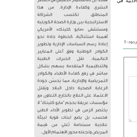
فقط، بل بالاستثمار الحقيقي في العنصر
أدبية في
البشري وكفاءة الإدارة. من هذا
المنطلق، تكتسب الشراكة
الاستراتيجية بين وزارة الصحة الكويتية
ومستشفى «مايو كلينك» الأمريكي
أهمية استثنائية، كخطوة جادة نحو
دود: 0
إعادة رسم السياسات الإدارية وتطوير
الكوادر الوطنية وفق أعلى المعايير
العالمية. ​ نقل الخبرات الطبية
والتنظيمية المتقدمة يسهم بشكل
مباشر في رفع كفاءة الأطباء والكوادر
التمريضية والإدارية، مما يُحسّن جودة
الرعاية الصحية داخل البلاد ويُقلل
الاعتماد على العلاج بالخارج. ​التعاون مع
مؤسسات عريقة بحجم “مايو كلينك” لا
يختصر الزمن في تطوير الأداء الطبي
فحسب، بل يضع لبنات قوية لبيئة
علاجية مستدامة تُعلي من قيمة
المريض وتجعله محور الاهتمام الأول.