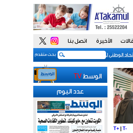
الات
الأخيرة
اتصل بنا
د الوطني للموظفين: موظفو الكويت سطروا ملحمة وطنية خالدة.. 
بحث متقدم
عدد اليوم
T+
|
T-