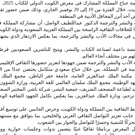
دشّنت هيئة الأد
أرض المعارض الدولية بدولة الكويت، خلال الفترة من 19 إلى 29 نوفمبر الجاري، وذلك
أحد أبرز المحافل الأدبية في المنطقة.
أدب والنشر والترجمة الدكتور عبداللطيف الواصل، أن مشاركة المملك
ًا للعلاقات الثقافية الراسخة بين المملكة العربية السعودية ودولة الك
جي في مجالات الأدب والنشر والترجمة، بما يعكس الازدهار الذي يشه
ة داعمة لصناعة الكتاب والنشر، ويتيح للناشرين السعوديين فرصًا
هم من مختلف أنحاء العالم.
ة الأدب والنشر والترجمة ضمن جهودها لتعزيز حضورها الثقافي الإقليمي
رجمة في المملكة، من خلال جناح سعودي متكامل يحتضن عددًا من 
ي: مكتبة الملك عبدالعزيز العامة، جامعة حفر الباطن، مجمع الملك 
هد الوطنية، مجمع الملك سلمان العالمي للغة العربية، وزارة الشؤون 
هد لطباعة المصحف الشريف، جمعية النشر، شركة ناشر، المختبر السعو
رجم، ودارة الملك عبدالعزيز، بما يعكس تكامل الجهود الثقافية الوطن
 الثقافية بين المملكة ودولة الكويت، وحرص الجانبين على توسيع آفا
جانب تعزيز التواصل الثقافي العربي والخليجي، بما يتوافق مع مسته
 المعرض برنامجًا ثقافيًا غنيًا يتضمن ندوات وجلسات حوارية 