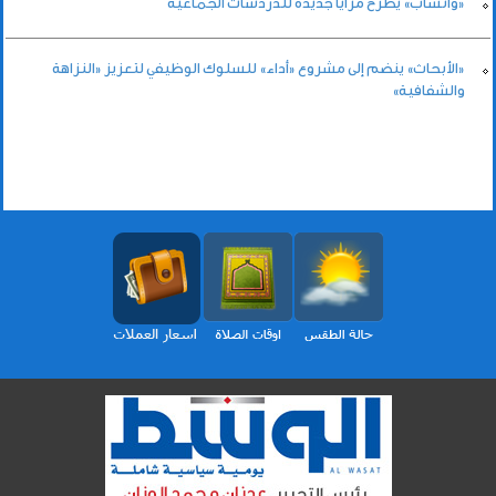
«واتساب» يطرح مزايا جديدة للدردشات الجماعية
«الأبحاث» ينضم إلى مشروع «أداء» للسلوك الوظيفي لتعزيز «النزاهة
والشفافية»