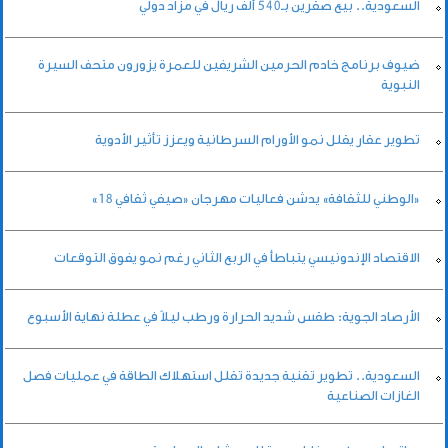
السعودية.. بيع صقرين بـ540 ألف ريال في مزاد دولي
ضيوف برنامج خادم الحرمين الشريفين للعمرة يزورون متحف السيرة
النبوية
تطوير عقار يقلل نمو الأورام السرطانية ويعزز تأثير الأدوية
«الوطني للثقافة» يدشن فعاليات مهرجان «صيفي ثقافي 18»
الاقتصاد الإندونيسي يتباطأ في الربع الثاني رغم نمو يفوق التوقعات
الأرصاد الجوية: طقس شديد الحرارة ورطب ليلاً في عطلة نهاية الأسبوع
السعودية.. تطوير تقنية جديدة تقلل استهلاك الطاقة في عمليات فصل
الغازات الصناعية