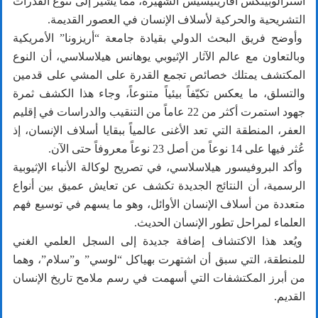
أسترالوبيثكس أفارينيسيس الشهيرة، مما يشير إلى تنوع القدرات
التشريحية والحركية لأسلاف الإنسان في العصور القديمة.
وأوضح فريق البحث الدولي بقيادة جامعة “أريزونا” الأمريكية
وبالتعاون مع عالم الآثار الإثيوبي يوهانس هيلاسلاسي، أن النوع
المكتشف يمتلك خصائص تجمع القدرة على المشي على قدمين
والتسلق، ما يعكس تكيّفاً بيئياً متنوعاً، وجاء هذا الكشف ثمرة
جهود استمرت أكثر من 22 عاماً من التنقيب والدراسات في إقليم
العفر، المنطقة التي تعد الأغنى عالمياً ببقايا أسلاف الإنسان، إذ
عُثر فيها على 14 نوعاً من أصل 23 نوعاً معروفاً حتى الآن.
وأكد البروفيسور هيلاسلاسي، في تصريح لوكالة الأنباء الإثيوبية
الرسمية، أن النتائج الجديدة تكشف عن تعايش عميق بين أنواع
متعددة من أسلاف الإنسان الأوائل، وهو ما يسهم في توسيع فهم
العلماء لمراحل تطور الإنسان الحديث.
ويُعد هذا الاكتشاف إضافة جديدة إلى السجل العلمي الغني
للمنطقة، التي سبق أن اشتهرت بهياكل “لوسي” و”سلام”، وهما
من أبرز المكتشفات التي أسهمت في رسم ملامح تاريخ الإنسان
القديم.