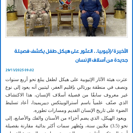
الأخيرة / إثيوبيا.. العثور على هيكل طفل يكشف فصيلة
جديدة من أسلاف الإنسان
29/11/2025 09:02
عثرت هيئة الآثار الإثيوبية على هيكل لطفل يبلغ نحو أربع سنوات
ونصف في منطقة بورتالي بإقليم العفر، ليتبين أنه يعود إلى نوع
غير معروف سابقًا من فصيلة أسلاف الإنسان، هذا الاكتشاف
الذي صنّف علمياً باسم أسترالوبيثكس دييريميدا، أعاد تسليط
الضوء على تاريخ الإنسان القديم ومسارات تطوره.
ويعود الهيكل، الذي يضم أجزاء من الأسنان والفك والأصابع، إلى
نحو (3.5) ملايين سنة، ويُظهر سمات أكثر بدائية مقارنة بفصيلة