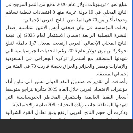
لتبلغ نحو 4 تريليونات دولار عام 2026 بدفع من النمو المرجح في
الناتج المحلي في 19 دولة عربية منها 8 اقتصادات نفطية تساهم
وحدها بأكثر من 70 في المئة من الناتج العربي الإجمالي.
وقالت المؤسسة في بيان صحفي أمس الاثنين بمناسبة إصدار
النشرة الفصلية الرابعة (ضمان الاستثمار لعام 2025) إن قيمة
الناتج المحلي الإجمالي العربي ارتفعت بمعدل 7ر1 بالمئة لتبلغ
نحو 8ر3 تريليون دولار عام 2025 رغم التحديات الجيوسياسية التي
شهدتها المنطقة مع استمرار تركزه الجغرافي في السعودية
والإمارات ومصر والجزائر والعراق بحصة قاربت 73 في المئة من
إجمالي المنطقة.
وأضافت أن تقديرات صندوق النقد الدولي تشير الى تباين أداء
مؤشرات الاقتصاد العربي خلال العام 2025 متأثرة بتراجع متوسط
أسعار النفط العالمية واستمرار المخاطر الجيوسياسية التي
شهدتها المنطقة بجانب زيادة التحديات الاقتصادية والاجتماعية.
وذكرت أن حجم الناتج العربي ارتفع وفق تعادل القوة الشرائية
بمعدل 1ر6 في المئة ليتجاوز 8ر9 تريليون دولار مع توقعات
باستمرار ارتفاعه ليتجاوز 10 تريليونات دولار عام 2026.