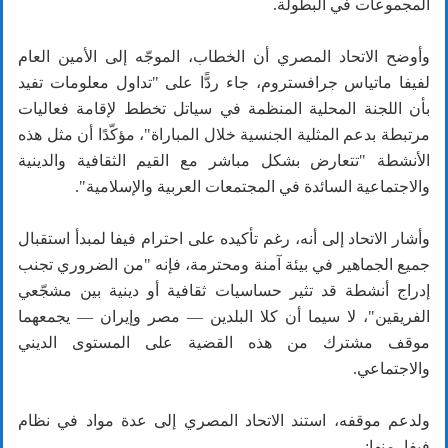
المجموعات في البطولة.
وأوضح الاتحاد المصري أن الخطاب، الموجّه إلى الأمين العام
لفيفا ماتياس جرافستروم، جاء ردًّا على "تداول معلومات تفيد
بأن اللجنة المحلية المنظمة في سياتل تخطط لإقامة فعاليات
مرتبطة بدعم المثلية الجنسية خلال المباراة"، مؤكّدًا أن مثل هذه
الأنشطة "تتعارض بشكل مباشر مع القيم الثقافية والدينية
والاجتماعية السائدة في المجتمعات العربية والإسلامية".
وأشار الاتحاد إلى أنه، رغم تأكيده على احترام فيفا لمبدأ استقبال
جميع الجماهير في بيئة آمنة ومحترمة، فإنه "من الضروري تجنب
إدراج أنشطة قد تثير حساسيات ثقافية أو دينية بين مشجّعي
الفريقين"، لا سيما أن كلا البلدين — مصر وإيران — يجمعهما
موقف مشترك من هذه القضية على المستوى الديني
والاجتماعي.
ولدعم موقفه، استند الاتحاد المصري إلى عدة مواد في نظام
فيفا، منها: