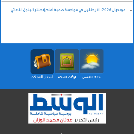
مونديال 2026: الأرجنتين في مواجهة صعبة أمام إنجلترا لبلوغ النهائي