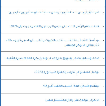
الفيفا يتراجع عن خططه لبيع جزء من مسابقاته لمستثمرين خارجيين
هدف مدافع الرأس الأخضر في مرمى الأرجنتين الأفضل بمونديال 2026
«يد آسيا للشباب 2026».. منتخب الكويت يتغلب على الصين تايبيه «30-
29» ويحرز المركز الخامس
صحف إسبانيا تحتفي بتتويج «لا روخا» بمونديال كرة القدم للمرة الثانية
توخيل مستمر في تدريب إنجلترا حتى «يورو 2028»
ليفاندوفسكي: لهذا السبب فضلت أميركا؟
المغربي بوعدي على رادار مانشستر سيتي