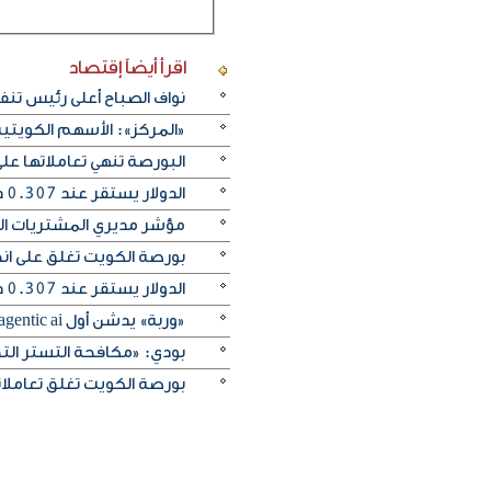
اقرأ أيضاً
إقتصاد
نواف الصباح أعلى رئيس تن
«المركز»: الأسهم الكويتية
البورصة تنهي تعاملاتها 
الدولار يستقر عند 0.307 دينار واليورو يرتفع إلى 0.354
مؤشر مديري المشتريات الكو
بورصة الكويت تغلق على انخفاض 
الدولار يستقر عند 0.307 دينار واليورو ينخفض إلى 0.353 دينار
«وربة» يدشن أول agentic ai مصرفي صوتي في العالم عبر التطبيق
بودي: «مكافحة التستر التج
بورصة الكويت تغلق تعاملاتها على