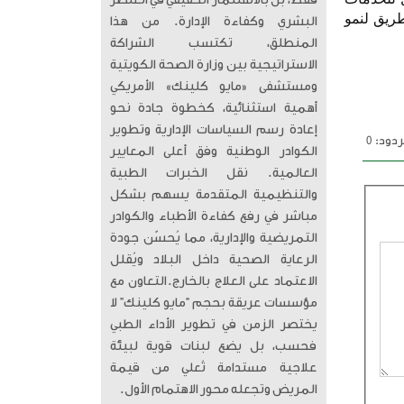
فقط، بل بالاستثمار الحقيقي في العنصر
طريق لنمو
البشري وكفاءة الإدارة. من هذا
المنطلق، تكتسب الشراكة
الاستراتيجية بين وزارة الصحة الكويتية
ومستشفى «مايو كلينك» الأمريكي
أهمية استثنائية، كخطوة جادة نحو
إعادة رسم السياسات الإدارية وتطوير
دود: 0
الكوادر الوطنية وفق أعلى المعايير
العالمية. ​ نقل الخبرات الطبية
والتنظيمية المتقدمة يسهم بشكل
مباشر في رفع كفاءة الأطباء والكوادر
التمريضية والإدارية، مما يُحسّن جودة
الرعاية الصحية داخل البلاد ويُقلل
الاعتماد على العلاج بالخارج. ​التعاون مع
مؤسسات عريقة بحجم “مايو كلينك” لا
يختصر الزمن في تطوير الأداء الطبي
فحسب، بل يضع لبنات قوية لبيئة
علاجية مستدامة تُعلي من قيمة
المريض وتجعله محور الاهتمام الأول.