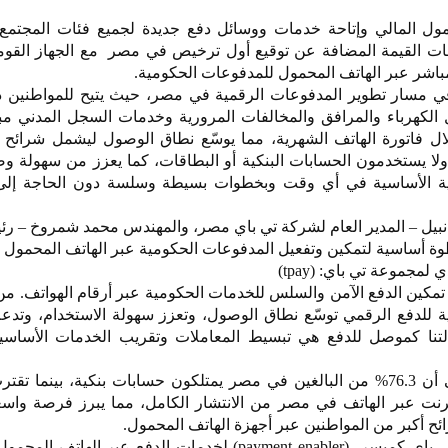
ل المالي وإتاحة خدمات ووسائل دفع جديدة لجميع فئات المجتمع
ركة تي باي (tpay)لخدمات القيمة المضافة عن توقيع أول ترخيص في مصر مع الجهاز ال
مباشر عبر الهاتف المحمول للمدفوعات الحكومية.
ا في مسار تطوير المدفوعات الرقمية في مصر، حيث يتيح للمواطنين 
 الكهرباء والمرافق والمخالفات المرورية وخدمات السجل المدني مب
ل فاتورة الهاتف الشهرية، مما يوسّع نطاق الوصول ليشمل شرائح 
ولا يستخدمون الحسابات البنكية أو البطاقات، كما يعزز من سهولة 
مية الأساسية في أي وقت وبخطوات بسيطة وسلسة دون الحاجة إلى
د نبيل – المدير العام لشركة تي باي مصر، والمهندس محمد شمروخ – رئ
وة أساسية لتمكين وتفعيل المدفوعات الحكومية عبر الهاتف المحمول
مجموعة تي باي: (tpay)
تمكين الدفع الآمن والسلس للخدمات الحكومية عبر أرقام الهواتف. من
 للدفع الرقمي توسّع نطاق الوصول، وتعزز سهولة الاستخدام، وتدعم
لتنا كموصل للدفع هي تبسيط المعاملات وتقريب الخدمات الأساس
وتشير بيانات الشمول المالي إلى أن 76.3% من البالغين في مصر يمتلكون حسابات بنكية، بينم
نترنت عبر الهاتف في مصر من الانتشار الكامل، مما يبرز فرصة واس
ح أكبر من المواطنين عبر أجهزة الهاتف المحمول.
ويعزّز هذا الترخيص دور شركة تي باي كميسر (payment enabler) لخدمات الدفع عبر ا