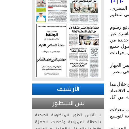
T+
|
T-
 المصري،
قومي لتنظيم
دفع رسوم
اشرة عبر
جديدة من
وصول جميع
 إجراءات
يس الجهاز
 في مصر.
 خلال هذا
الأرشيف
 الاقتصاد
ية من كل
بين السطور
ا تقترب معدلات
لا يُقاس تطور المنظومة الصحية
عة لتوسيع
بالحداثة العمرانية وتحديث الأجهزة
لهاتف المحمول للخدمات