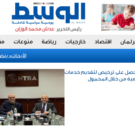
رلمان
اقتصاد
خارجيات
رياضة
منوعات
مق
«الأبحاث» ينضم إ
د / شركة تي باي (tpay) تحصل على ترخيص لتقديم خدمات
مية من خلال المحمول