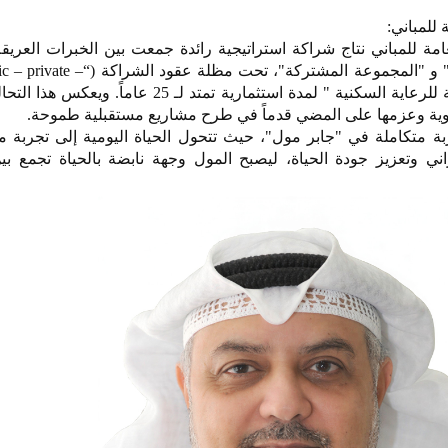
للمباني:
مة للمباني نتاج شراكة استراتيجية رائدة جمعت بين الخبرات العري
"شركة الأرجان العالمية العقارية" و "المجموعة المشتركة"، تح
partnership) مع "المؤسسة العامة للرعاية السكنية " لمدة استثمارية تمتد لـ 25
تنموية وعزمها على المضي قدماً في طرح مشاريع مستقبلية طموحة.
ة متكاملة في "جابر مول"، حيث تتحول الحياة اليومية إلى تجربة م
ي وتعزيز جودة الحياة، ليصبح المول وجهة نابضة بالحياة تجمع بين