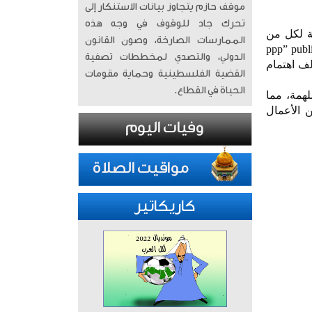
موقف حازم يتجاوز بيانات الاستنكار إلى
تحرك جاد للوقوف في وجه هذه
قة لكل من
الممارسات الصارخة، وصون القانون
ت مظلة عقود الشراكة (“ppp” public – private –
الدولي، والتصدي لمخططات تصفية
 عاماً. ويعكس هذا التحالف اهتمام
القضية الفلسطينية وحماية مقومات
الحياة في القطاع.
لهمة، مما
 الأعمال
كاريكاتير