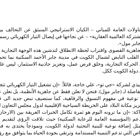
ركة "جي تو "(j2) للمقاولات العامة للمباني – الكيان الاستراتيجي المنبثق عن التحال
مشتركة العالمية العقارية» – عن نجاحها في إيصال التيار الكهربائي رسمي
ابر مول».
جاهزية القصوى واقتراب لحظة الانطلاق لتدشين هذه الوجهة التجارية و
 القلب النابض لشمال الكويت في مدينة جابر الأحمد السكنية بما تحم
الحركة التجارية، وخلق فرص عمل، وتعزيز جاذبية الاستثمار، ليس ع
ولة الكويت ككل.
ذي لشركة «جي تو»، علي خاجة، قائلاً: «إن تشغيل التيار الكهربائي تتجا
فاصلة لـ (جابر مول). فنحن لا نعلن فقط عن جاهزية الأنظمة، بل نعلن 
 نوعية في مفهوم التسوق والرفاهية، كما ستضيف نبض جديد الى ق
يز مكانة البلاد على الخريطة السياحية الإقليمية لدول مجلس التعاون 
 «إن ما ترونه اليوم هو ثمرة تكامل الخبرات العريقة بين (الارجان 
 بدعم (المؤسسة العامة للرعاية السكنية) حيث تلاقت الرؤى لتقديم
يمثل إضافة نوعية للبنية التحتية لدولة الكويت، ونموذجاً يحتذى به 
ص التي تدعم التنمية المستدامة وترتقي بجودة الحياة بما يتوافق مع رؤ