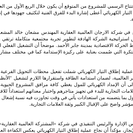
تاح الرسمي للمشروع من المتوقع أن يكون خلال الربع الأول من الع
صال التيار الكهربائي أعطى إشارة البدء للفرق الفنية لتكثيف جهودها في إ
.
ع في شركة الارجان العالمية العقارية المهندس مشعان خالد المشع
استراتيجية الشركة الهادفة لتطوير تجربة مجتمعية متكاملة ترتقي 
لحركة الاقتصادية بمدينة جابر الأحمد. موضحاً أن التشغيل الفعلي لل
تكرة التي صُممت بعناية على ركيزة الإستدامة كما في مختلف مشاري
لية إطلاق التيار الكهربائي شملت تفعيل محطات التحويل الفرعية و
ير العالمية، لضمان استدامة الطاقة واستقرارها اللازم لتشغيل "الأنظم
 الى أن الإمداد الكهربائي للمول يغطي كافة مرافق المشروع الحيوية،
ت التجارية للبدء في تجهيز متاجرهم واختبار معداتهم استعداداً للافتتاح
للمول بما يتضمنه من استعدادات يأتي في وقت تجاوزت فيه نسبة إشغال
لإدارة والرئيس التنفيذي في شركة «المشتركة العالمية العقارية»
از، مؤكداً أن نجاح عملية إطلاق التيار الكهربائي يعكس الكفاءة العا