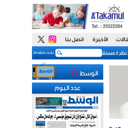
الات
الأخيرة
اتصل بنا
السيادي للكويت عند «-aa» مع نظرة مستقبلية مستقرة
بعد 5 أشهر من الحرب.. بوادر اتفاق "وشيك" لفتح مضيق هرمز
بحث متقدم
عدد اليوم