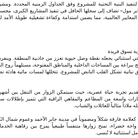
تنفيذ البنية التحتية للمشروع وفق الجداول الزمنية المحددة. ومشير
ر مول» تضاف إلى سجلها الحافل في تنفيذ المشاريع الكبرى، مجسدة 
لمعايير العالمية، مما يضمن استدامة وكفاءة تشغيلية طويلة الأمد ل
ربة تسوق فريدة
جي استثنائي يجعله نقطة وصل حيوية تعزز من جاذبية المنطقة. وينفر
ببراعة بين المساحات الداخلية والمناطق المفتوحة، مستلهماً روح ال
تية تشكل القلب النابض للمشروع، تتخللها لمسات مائية هادئة تضف
يم تجربة حياة عصرية، حيث سيتمكن الزوار من التنقل بين أشهر 
بخيارات واسعة من المطاعم والمقاهي الراقية التي تتميز بإطلالات 
 ملاذاً مثالياً للعائلات والشباب.
كعلامة فارقة شكلاً ومضموناً في مدينة جابر الأحمد وعموم شمال ال
دو واحة خضراء، تمنح زوارها متنفساً طبيعياً يمزج بين رفاهية الخد
ل استثنائية لا تُنسى.