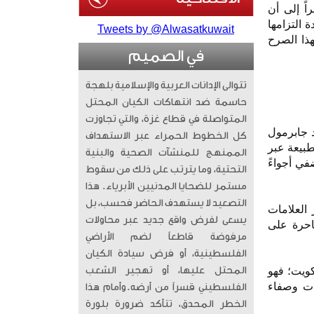
اً إلى أن
التزامها
Tweets by @Alwasatkuwait
هذا الصرح
في الصميم
تتوالى الإدانات العربية والإسلامية بلهجة
حاسمة ضد انتهاكات الكيان المحتل
المتواصلة في قطاع غزة، والتي تجاوزت
د جابرمول
كل الخطوط الحمراء عبر الاستهداف
طبيعة عبر
الممنهج للمنشآت الصحية والبنية
ي أجواءً
التحتية، وما يترتب على ذلك من سقوط
مستمر للضحايا المدنيين الأبرياء. ​ هذا
التصعيد لا يستهدف الحاضر فحسب، بل
العلامات
يسعى لفرض واقع جديد عبر محاولات
ساحرة على
مرفوضة قاطعاً لضم الأراضي
الفلسطينية، أو فرض سيادة الكيان
كويت؛ فهو
المحتل عليها، أو تهجير الشعب
مات وصفاء
الفلسطيني قسراً من أرضه. ​وأمام هذا
الخطر المحدق، تتأكد ضرورة بلورة