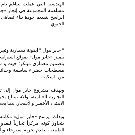
الهندسية التي عملت بتناغم تام ل
مساهمة المجموعة في إنجاز «جاب
الراسخ بتقديم جودة بناء تضاهي ا
الحيوي.
" جابر مول " أيقونة معمارية وتج
يتميز «جابر مول» بموقع استراتي
بتصميم معماري مبتكر؛ حيث يدمج 
مسطحات خضراء شاسعة وحدائق نبا
من السكينة.
ويهدف مشروع جابر مول إلى تقد
التجارية العالمية، والاستمتاع 
الامتداد الأخضر والأشجار، مما يجعله
وبذلك، يرسخ «جابر مول» مكانته 
يتجاوز كونه مركزاً تجارياً ليغ
الطبيعة، ليقدم تجربة استرخاء وتأم