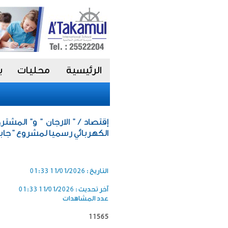
الرئيسية
محليات
ب
إقتصاد / " الارجان " و" المشتر
الكهربائي رسميا لمشروع " جابر
التاريخ :
11/01/2026 01:33
آخر تحديث :
11/01/2026 01:33
عدد المشاهدات
11565