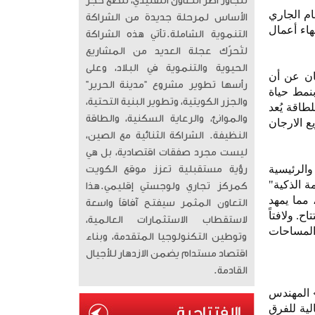
تتجاوز أطر التعاون التقليدي، لتضع حجر
ام الجاري
الأساس لمرحلة جديدة من الشراكة
نهاء أعمال
التنموية الشاملة. ​تأتي هذه الشراكة
لتُحرّك عجلة العديد من المشاريع
الحيوية والتنموية في البلاد، وعلى
ان عن أن
رأسها تطوير مشروع “مدينة الحرير”
بنمط حياة
والجزر الكويتية، وتطوير البنية التحتية،
طاقة يُعد
والموانئ، والرعاية السكنية، والطاقة
ع الارجان
النظيفة. الشراكة الثنائية مع الصين،
ليست مجرد صفقات اقتصادية، بل هي
الرئيسية
رؤية مستقبلية تعزز موقع الكويت
ة الذكية"
كمركز تجاري ولوجستي إقليمي. ​هذا
 مما يمهد
التعاون المثمر سيفتح آفاقاً واسعة
. ولافتاً
لاستقطاب الاستثمارات العالمية،
 المساحات
وتوطين التكنولوجيا المتقدمة، وبناء
اقتصاد مستدام يضمن الازدهار للأجيال
القادمة.
 المهندس
لية للفرق