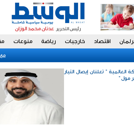
رلمان
اقتصاد
خارجيات
رياضة
منوعات
مق
«فيتش» تؤكد التصنيف 
كة العالمية " تعلنان إيصال التيار
 مول "