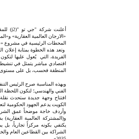
أعلنت ش
«الارجان العالمية العقارية» و«ال
المحطات الرئيسية في مشروع «ج
وتعد هذه الخطوة بمثابة إعلان ال
الفريدة، التي يُعول عليها لتكون
اقتصادي مباشر يتمثل في تنشيط 
المنطقة فحسب، بل على مستوى د
وبهذه المناسبة صرح الرئيس التنفي
الفني والهندسي؛ لتكون اللحظة ال
افتتاح وجهة جديدة ستحدث نقلة
الكويت يدعم الجهود الحكومية لتعز
وأردف خاجة موضحاً عمق الشراكة:
و(المشتركة العالمية العقارية)
يكتفي بكونه مركزاً تجارياً، بل 
الشراكة بين القطاعين العام والخا
2035».