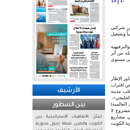
T+
|
T-
ف بين شركتي
اً وتشغيل
الترفيهية
له من أثر
لى مستوى
وز الإطار
عن اقتراب
الأرشيف
لب مدينة
الخليجي».
بين السطور
العالمية)
 مشروع لا
تُمثّل الاتفاقيات الاستراتيجية بين
في مشاريع
ية الكويت
الكويت والصين نقطة تحول محورية