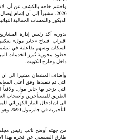
واختتم خاجه بالكشف عن أن الافت
2026، مشيراً إلى أن إتمام إي
الديكور واللمسات الجمالية النهائية
بدوره، أكد رئيس إدارة المشاري
اقتراب افتتاح «جابر مول» يعكس 
السكان وتسهم بفاعلية في تنشيط ا
خطوة محورية تُبرز الخدمات المب
داخل وخارج الكويت.
وأضاف المشعان مشيرا الى ان عم
التي تم تنفيذها وفق أعلى المعاي
التي يزخر بها جابر مول. ولافتاً
الطريق للمستأجرين وأصحاب العلاما
الى ان ادخال التيار الكهربائي 
التأجيرية في جابرمول 90%، وهو مؤشر واضح على الإقبال الكبير وثقة العلامات التجارية.
من جهته أوضح نائب رئيس مجلس ا
طارق الصقعبي عن فخره بهذا الإنج