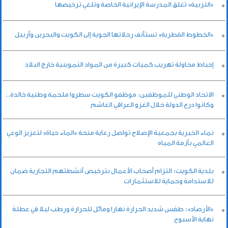
«التربية» تغلق المدرسة الإيرانية الخاصة وتلغي ترخيصها
«الخطوط القطرية» تستأنف رحلاتها الجوية إلى الكويت والبحرين وأربيل
إحباط محاولة تهريب كميات كبيرة من المواد التموينية خارج البلاد
الاتحاد الوطني للموظفين: موظفو الكويت سطروا ملحمة وطنية خالدة..
وكانوا درع الدولة خلال الغزو العراقي الغاشم
نماء الخيرية بجمعية الإصلاح تواصل رعاية منحة «الماء حياة» لتعزيز الوعي
العالمي بأزمة المياه
بلدية الكويت: التزام أصحاب الأعمال بترخيص أنشطتهم التجارية ضمان
للاستدامة وحماية للاستثمارات
«الأرصاد»: طقس شديد الحرارة نهارا ومائل للحرارة ورطب ليلا في عطلة
نهاية الأسبوع