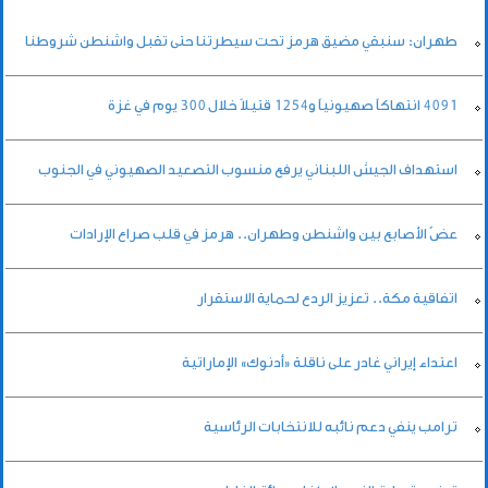
طهران: سنبقي مضيق هرمز تحت سيطرتنا حتى تقبل واشنطن شروطنا
4091 انتهاكاً صهيونياً و1254 قتيلاً خلال 300 يوم في غزة
استهداف الجيش اللبناني يرفع منسوب التصعيد الصهيوني في الجنوب
عضّ الأصابع بين واشنطن وطهران.. هرمز في قلب صراع الإرادات
اتفاقية مكة.. تعزيز الردع لحماية الاستقرار
اعتداء إيراني غادر على ناقلة «أدنوك» الإماراتية
ترامب ينفي دعم نائبه للانتخابات الرئاسية