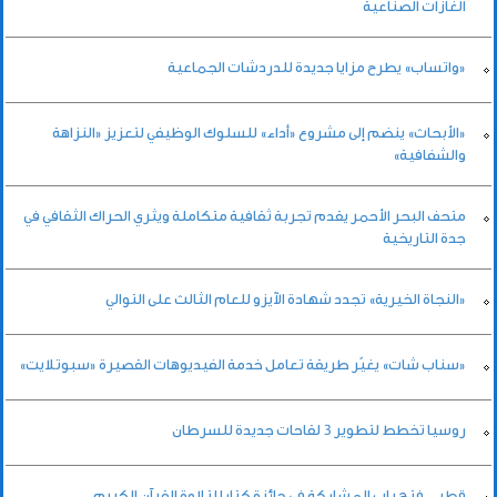
الغازات الصناعية
«واتساب» يطرح مزايا جديدة للدردشات الجماعية
«الأبحاث» ينضم إلى مشروع «أداء» للسلوك الوظيفي لتعزيز «النزاهة
والشفافية»
متحف البحر الأحمر يقدم تجربة ثقافية متكاملة ويثري الحراك الثقافي في
جدة التاريخية
«النجاة الخيرية» تجدد شهادة الآيزو للعام الثالث على التوالي
«سناب شات» يغيّر طريقة تعامل خدمة الفيديوهات القصيرة «سبوتلايت»
روسيا تخطط لتطوير 3 لقاحات جديدة للسرطان
قطر.. فتح باب المشاركة في جائزة كتارا لتلاوة القرآن الكريم