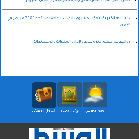
«السلام الخيرية» نفذت مشروع «إبصار» لإعادة بصر نحو 2000 مريض في
اليمن
«واتساب» تطلق ميزة جديدة لإدارة الملفات والمستندات