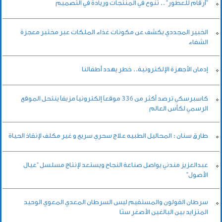
"أرقام للعطور" .. تنوع في المنتجات وريادة في التصميم
الخبير المجددي يكشف عن مكونات غذاء الملكات عبر مختبر معجزة
الشفاء
إدمان الأجهزة الإلكترونية.. خطر يهدد أطفالنا
كاسبرسكي ترصد أكثر من 336 موقعاً إلكترونياً مزيفاً ينتحل الموقع
الرسمي لكأس العالم
طارق سنان : المحاليل الطبيه علاج سحري سريع و غير مكلف لإنقاذ الحياة
عبدالعزيز مندني يواصل صناعة النجاح ويستعد لإنتاج مسلسل “عيال
الأصول”
سرطان القولون والمستقيم ليس السرطان المعدي المعوي الوحيد
المتزايد بين البالغين الأصغر سنًا