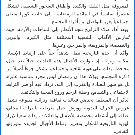
المعروفة مثل البليلة والكبدة وأطباق السحور الشعبية، لتشكل
عنصراً أساسياً في المائدة الرمضانية، إلى جانب كونها ملتقى
اجتماعياً يعزز التواصل بين أفراد المجتمع.
وبعد أداء صلاة التراويح تتجه الأنظار إلى الساحات والأزقة، حيث
تُمارس الألعاب الشعبية المختلفة مثل الكيرم، والبربر،
والغميضة، والمزويقة، والمراجيح وغيرها.
وأكد أن جدة التاريخية تظل شاهداً حياً على ارتباط الإنسان
بمكانه وتراثه، إذ تتوارث الأجيال هذه العادات جيلاً بعد جيل،
محافظة بذلك على هوية ثقافية واجتماعية تشكل جزءاً أصيلاً من
ذاكرة المجتمع، ويؤكد هذا أن رمضان ليس مجرد مناسبة عابرة،
بل هو شهر للعبادة والتقرب إلى الله، تزداد فيه أواصر الترابط
الاجتماعي والتسامح وصلة الرحم وروح المحبة والتكاتف.
يُذكر أن المنطقة تحتضن فعاليات ثقافية وتراثية متنوعة تشمل
عروض الحرف اليدوية وورش عمل تعريفية بالتراث المحلي،
إضافة إلى أنشطة مخصصة للأطفال والعائلات، وذلك سعياً لإبراز
الهوية التاريخية للمكان وتعزيز ارتباط الأجيال الجديدة بموروثها
الثقافي.