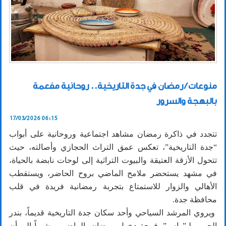
منوعات / رمضان في جدة التاريخية.. روحانية مفعمة
بالبهجة والسرور
17/03/2026 06:15
تتجدد في ذاكرة رمضان مشاهد اجتماعية وروحانية على أبواب
“جدة التاريخية”، تعكس عمق التراث الحجازي وأصالته، حيث
تتحول الأزقة العتيقة والبيوت التراثية إلى لوحات نابضة بالحياة،
في مشهد يستحضر ملامح الماضي بروح الحاضر، ويستقطب
الأهالي والزوار للاستمتاع بتجربة رمضانية فريدة في قلب
محافظة جدة.
ويروي المرشد السياحي وأحد سكان جدة التاريخية قديماً، بندر
الحربي لـ”واس”، فرحة دخول رمضان بالماضي، مشيراً إلى أن