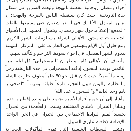
أجواء رمضان روحانية مفعمة بالبهجة وتبعث السرور في سكان
جدة التاريخية، حيث كان يستقبله الناس بالفرحة والبهجة؛ إذ
تتزين المنازل بالأتاريك في أواخر شعبان حتى يسمعوا طلقات
“المدفع” إعلاناً بدخول شهر رمضان، ويتحول المشهد إلى الأسواق
الشعبية حيث يتجول الأهالي لشراء مستلزمات الشهر الكريم،
ومع حلول أول الأيام يتجمعون في الحارات على “المركاز” للتهنئة
بقدوم الشهر الفضيل، في أجواء يسودها التراحم والتآلف بينهم.
وأضاف أن الأهالي كانوا ينتظرون “المسحراتي” كل ليلة لينبه
النائمين بوقت السحور، إذ يُعد المسحراتي في جدة التاريخية رمزاً
رمضانياً أصيلاً؛ حيث كان قبل نحو 50 عاماً يطوف حارات الشام
والمظلوم واليمن قبيل الفجر، قارعاً طبلته ومردداً: “اصحى يا
نايم وحد الدايم” و”السحور يا عباد الله”.
وأشار إلى أن جميع أفراد الأسرة تجتمع على مائدة إفطار واحدة،
ويتبادل الجيران الأطباق المختلفة وتسمى (الطُّعمة) بين الجيران
تجسيداً لقيم الترابط الاجتماعي بين الجيران في الحي الواحد،
بالإضافة لإطعام عابري السبيل.
وتنتشر البسطات الشعبية التي تقدم المأكولات الحجازية