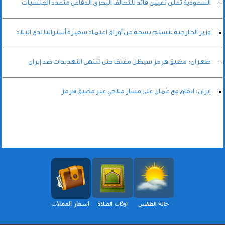
السعودية تعلن تعيين قائد للتحالف البحري الدفاعي متعدد الجنسيات
وزير الخارجية يتسلم نسخة من أوراق اعتماد سفيرة أستراليا لدى البلاد
طهران: مضيق هرمز سيظل مغلقا حتى تنتهي التهديدات ضد إيران
إيران: اتفاق مع عُمان على مسار ملاحي عبر مضيق هرمز