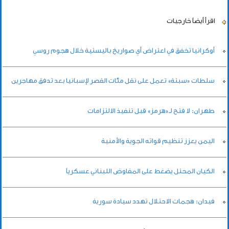
اقرأ أيضاً
خارجيات
أوكرانيا تخفق في اعتراض أي صواريخ باليستية خلال هجوم روسي
سلطات «سبتة» تعمل على نقل مئات القصر لإسبانيا بعد تدفق مهاجرين
طهران: لا فتح لـ«هرمز» قبل تنفيذ الالتزامات
اليمن يعزز تنظيم قواته الجوية والأمنية
الكيان المحتل يضغط على المفاوض اللبناني عسكرياً
فيدان: هجمات الاحتلال تهدد سيادة سورية