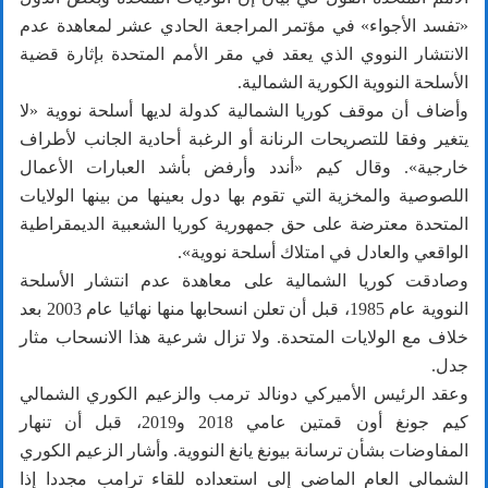
«تفسد الأجواء» في مؤتمر المراجعة الحادي عشر لمعاهدة عدم
الانتشار النووي الذي يعقد في مقر الأمم المتحدة بإثارة قضية
الأسلحة النووية الكورية الشمالية.
وأضاف أن موقف كوريا الشمالية كدولة لديها أسلحة نووية «لا
يتغير وفقا للتصريحات الرنانة أو الرغبة أحادية الجانب لأطراف
خارجية». وقال كيم «أندد وأرفض بأشد العبارات الأعمال
اللصوصية والمخزية التي تقوم بها دول بعينها من بينها الولايات
المتحدة معترضة على حق جمهورية كوريا الشعبية الديمقراطية
الواقعي والعادل في امتلاك أسلحة نووية».
وصادقت كوريا الشمالية على معاهدة عدم انتشار الأسلحة
النووية عام 1985، قبل أن تعلن انسحابها منها نهائيا عام 2003 بعد
خلاف مع الولايات المتحدة. ولا تزال شرعية هذا الانسحاب مثار
جدل.
وعقد الرئيس الأميركي دونالد ترمب والزعيم الكوري الشمالي
كيم جونغ أون قمتين عامي 2018 و2019، قبل أن تنهار
المفاوضات بشأن ترسانة بيونغ يانغ النووية. وأشار الزعيم الكوري
الشمالي العام الماضي إلى استعداده للقاء ترامب مجددا إذا