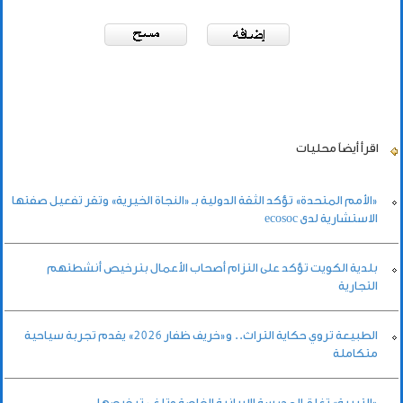
اقرأ أيضاً
محليات
«الأمم المتحدة» تؤكد الثقة الدولية بـ «النجاة الخيرية» وتقر تفعيل صفتها
الاستشارية لدى ecosoc
بلدية الكويت تؤكد على التزام أصحاب الأعمال بترخيص أنشطتهم
التجارية
الطبيعة تروي حكاية التراث.. و«خريف ظفار 2026» يقدم تجربة سياحية
متكاملة
«التربية» تغلق المدرسة الإيرانية الخاصة وتلغي ترخيصها