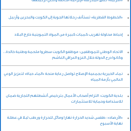
«الخطوط القطرية» تستأنف رحلاتها الجوية إلى الكويت والبحرين وأربيل
إحباط محاولة تهريب كميات كبيرة من المواد التموينية خارج البلاد
الاتحاد الوطني للموظفين: موظفو الكويت سطروا ملحمة وطنية خالدة..
وكانوا درع الدولة خلال الغزو العراقي الغاشم
نماء الخيرية بجمعية الإصلاح تواصل رعاية منحة «الماء حياة» لتعزيز الوعي
العالمي بأزمة المياه
بلدية الكويت: التزام أصحاب الأعمال بترخيص أنشطتهم التجارية ضمان
للاستدامة وحماية للاستثمارات
«الأرصاد»: طقس شديد الحرارة نهارا ومائل للحرارة ورطب ليلا في عطلة
نهاية الأسبوع