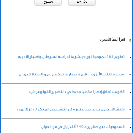
اقرأ أيضاً
الأخيرة
تطوير 665 نموذجاً لأورام بشرية لدراسة السرطان واختبار الأدوية
«منتزه البليد الأثري».. قيمة حضارية تعكس عمق التاريخ العماني
الكويت تحقق إنجازاً عالمياً جديداً في «التصوير الفوتوغرافي»
اكتشاف علمي جديد يعد بطفرة في التشخيص المبكر لـ «الزهايمر»
السعودية.. بيع صقرين بـ540 ألف ريال في مزاد دولي