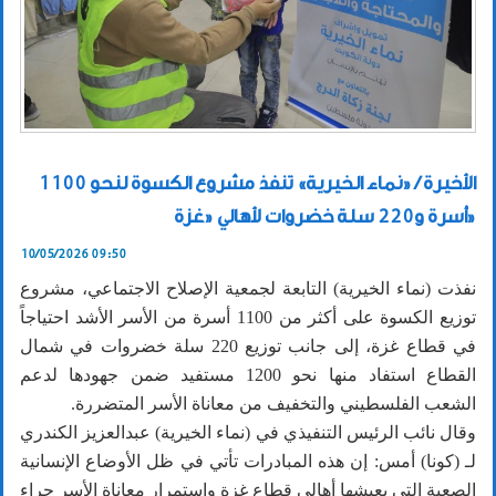
الأخيرة / «نماء الخيرية» تنفذ مشروع الكسوة لنحو 1100
أسرة و220 سلة خضروات لأهالي «غزة»
10/05/2026 09:50
نفذت (نماء الخيرية) التابعة لجمعية الإصلاح الاجتماعي، مشروع
توزيع الكسوة على أكثر من 1100 أسرة من الأسر الأشد احتياجاً
في قطاع غزة، إلى جانب توزيع 220 سلة خضروات في شمال
القطاع استفاد منها نحو 1200 مستفيد ضمن جهودها لدعم
الشعب الفلسطيني والتخفيف من معاناة الأسر المتضررة.
وقال نائب الرئيس التنفيذي في (نماء الخيرية) عبدالعزيز الكندري
لـ (كونا) أمس: إن هذه المبادرات تأتي في ظل الأوضاع الإنسانية
الصعبة التي يعيشها أهالي قطاع غزة واستمرار معاناة الأسر جراء