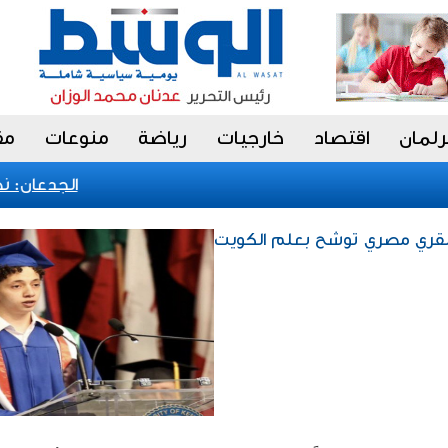
رلمان
اقتصاد
خارجيات
رياضة
منوعات
مق
الجدعان: نظام 
عبقري مصري توشح بعلم الكويت