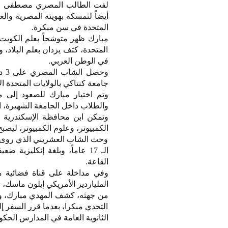
لفت الطالب المصري مصطفى مبار
أيضاً لتمسكه بهويته المصرية والع
المتحدة في سن مبكرة.
مبارك ظهر متوشحاً بعلم الكويت
المتحدة، كتف يزدان بعلم البلاد، 
في الوطن العربي.
وح
جامعة كنتاكي بالولايات المتحدة ال
والطلاب داخل الجامعة الشهيرة، اح
الكمبيوتر، وعلوم الكمبيوتر، ليص
وحث الشاب العشريني الذي روى كي
الـ 17 عاماً، وبلغة إنكليزي
القاعة.
وفي مداخلة على قناة فضائية
الملياردير الأمريكي إيلون ماسك، 
من جهته، كشف المهدي مبارك، وال
الثانوية العامة في المدارس الحكو