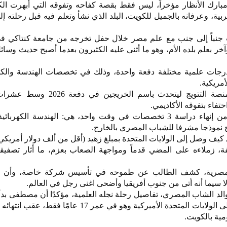
ك الأنظار مؤخراً، ليس فقط بقصة كفاحه وتفوقه التي أبهرت الكث
ربية، وعرفانه بالجميل للكويت، البلد الذي نشأ وتعلم فيه قبل رحلته إلى
 جنباً إلى جنب مع علم مصر خلال حفل تخرجه من جامعة كنتاكي في 
وآخر بعلم بلده الأم، وهو ما أثنى عليه الكثيرون بعدما أصبح حديث وسائ
صل الشاب المصري على 3 درجات علمية مختلفة دفعة واحدة، وذلك في تخصصات الهندسة وا
أمريكية.
وتم اختيار مبارك للصعود إلى منصة التتويج ليتحدث باسم ال
تفاء بتفوقه الأكاديمي.
وتمكن ابن محافظة الإسكندرية من إنهاء دراسة 3 تخصصات في وقت واحد، هي: الهندسة الك
بح نموذجا مشرفا للشباب المصري بالخارج.
ف وصل إلى الولايات المتحدة بمبلغ زهيد (أقل من ألف دولار أمريك
ة ضعيفة، زملاءه على المضي قدماً ومواجهة الصعاب بعزم، ما أثار تصفيقا
 مصرية، كشف الطالب عن طموحه في تأسيس شركة خاصة، وأن ي
لا سيما أنه أتى من جنوب أفريقيا وأضحى اغنى رجل في العالم.
د الشاب المصري، تفاصيل رحلة نجله العلمية، مؤكدًا أن مصطفى بدأ
التحدي مبكرا، بعدما قرر السفر إلى الولايات المتحدة الأميركية وهو في عمر 17 
مية بالكويت.