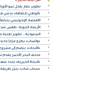
تطوير عقار يقلل نمو الأورام
«الوطني للثقافة» يدشن فعا
الاقتصاد الإندونيسي يتباطأ 
الأرصاد الجوية: طقس شديد 
السعودية.. تطوير تقنية ج
«واتساب» يطرح مزايا جديد
«الأبحاث» ينضم إلى مشروع 
متحف البحر الأحمر يقدم تج
«النجاة الخيرية» تجدد شهادة
«سناب شات» يغيّر طريقة 