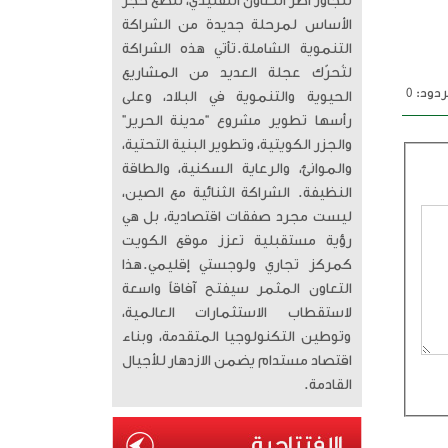
تتجاوز أطر التعاون التقليدي، لتضع حجر
الأساس لمرحلة جديدة من الشراكة
التنموية الشاملة. ​تأتي هذه الشراكة
لتُحرّك عجلة العديد من المشاريع
دود: 0
الحيوية والتنموية في البلاد، وعلى
رأسها تطوير مشروع “مدينة الحرير”
والجزر الكويتية، وتطوير البنية التحتية،
والموانئ، والرعاية السكنية، والطاقة
النظيفة. الشراكة الثنائية مع الصين،
ليست مجرد صفقات اقتصادية، بل هي
رؤية مستقبلية تعزز موقع الكويت
كمركز تجاري ولوجستي إقليمي. ​هذا
التعاون المثمر سيفتح آفاقاً واسعة
لاستقطاب الاستثمارات العالمية،
وتوطين التكنولوجيا المتقدمة، وبناء
اقتصاد مستدام يضمن الازدهار للأجيال
القادمة.