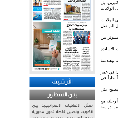
يرين، بل
 الولايات
الولايات
ل التواصل
لكمبيوتر من
خريجين في دفعة 2026 وسط عشرات الأساتذة
هربائية، وهندسة
ي) في عمر
ً حاراً في
الأرشيف
صبح مثل
بين السطور
 رحلته مع
تُمثّل الاتفاقيات الاستراتيجية بين
عامًا فقط، عقب انتهائه من دراسة
الكويت والصين نقطة تحول محورية