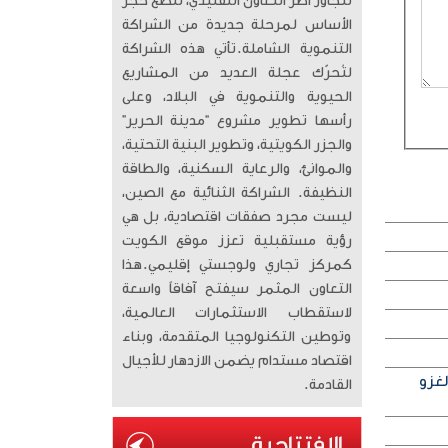
تتجاوز أطر التعاون التقليدي، لتضع حجر
الأساس لمرحلة جديدة من الشراكة
التنموية الشاملة. ​تأتي هذه الشراكة
لتُحرّك عجلة العديد من المشاريع
الحيوية والتنموية في البلاد، وعلى
رأسها تطوير مشروع “مدينة الحرير”
والجزر الكويتية، وتطوير البنية التحتية،
والموانئ، والرعاية السكنية، والطاقة
النظيفة. الشراكة الثنائية مع الصين،
ليست مجرد صفقات اقتصادية، بل هي
رؤية مستقبلية تعزز موقع الكويت
كمركز تجاري ولوجستي إقليمي. ​هذا
التعاون المثمر سيفتح آفاقاً واسعة
لاستقطاب الاستثمارات العالمية،
وتوطين التكنولوجيا المتقدمة، وبناء
اقتصاد مستدام يضمن الازدهار للأجيال
لغزو
القادمة.