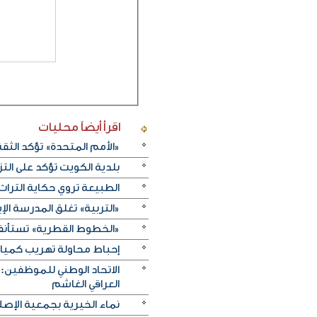
اقرأ أيضاً
محليات
«الأمم المتحدة» تؤكد الثقة ا
بلدية الكويت تؤكد على ال
الطبيعة تروي حكاية التراث.. و«خريف ظفار 2026
«التربية» تغلق المدرسة الإ
«الخطوط القطرية» تستأنف ر
إحباط محاولة تهريب كميات 
الاتحاد الوطني للموظفين:
العراقي الغاشم
نماء الخيرية بجمعية الإصلا