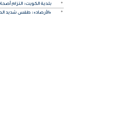
بلدية الكويت: التزام أصح
«الأرصاد»: طقس شديد الحرا