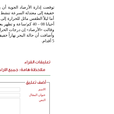
توقعت إدارة الأرصاد الجوية أن 
خفيفة إلى معتدلة السرعة تنشط أحيانا 15 – 45 كم/ساعة مثيرة للغبار على المن
أما ليلاً الطقس مائل للحرارة إلى
أحيانا 08 – 40 كم/ساعة و تظهر بعض السحب المتفرقة.
وقالت «الأرصاد» إن درجات الحرارة المتوقعة 40 درجة مئوية لل
5 أقدام.
تعليقات القراء
ملاحظة هامة: جميع الارا
أضف تعليق
الاسم
عنوان المقال
النص