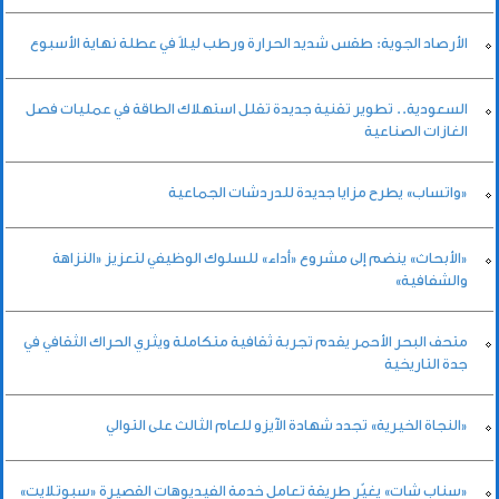
الأرصاد الجوية: طقس شديد الحرارة ورطب ليلاً في عطلة نهاية الأسبوع
السعودية.. تطوير تقنية جديدة تقلل استهلاك الطاقة في عمليات فصل
الغازات الصناعية
«واتساب» يطرح مزايا جديدة للدردشات الجماعية
«الأبحاث» ينضم إلى مشروع «أداء» للسلوك الوظيفي لتعزيز «النزاهة
والشفافية»
متحف البحر الأحمر يقدم تجربة ثقافية متكاملة ويثري الحراك الثقافي في
جدة التاريخية
«النجاة الخيرية» تجدد شهادة الآيزو للعام الثالث على التوالي
«سناب شات» يغيّر طريقة تعامل خدمة الفيديوهات القصيرة «سبوتلايت»