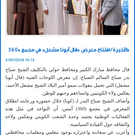
الأخيرة / افتتاح معرض «قال أبونا مشعل» في مجمع «360»
01/07/2026 10:15
قال محافظ مبارك الكبير ومحافظ حولي بالتكليف الشيخ صباح
بدر صباح السالم الصباح: إن معرض اللوحات الفنية (قال أبونا
مشعل) التي تحمل مقولات سمو أمير البلاد الشيخ مشعل الأحمد،
يعكس ولاء الكويتيين وانتماءهم وحبهم للوطن.
وأضاف الشيخ صباح البدر لـ (كونا) خلال حضوره ورعايته انطلاق
المعرض في مجمع (360) أمس، أن التواجد في مثل هذه
الفعاليات الوطنية يجسد وحدة الشعب الكويتي ويعكس ولاءه
والتفافه حول القيادة السياسية.
وأعرب عن سعادته واعتزازه بوجود معلمي ومعلمات محافظتي