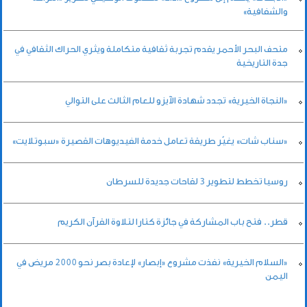
والشفافية»
متحف البحر الأحمر يقدم تجربة ثقافية متكاملة ويثري الحراك الثقافي في
جدة التاريخية
«النجاة الخيرية» تجدد شهادة الآيزو للعام الثالث على التوالي
«سناب شات» يغيّر طريقة تعامل خدمة الفيديوهات القصيرة «سبوتلايت»
روسيا تخطط لتطوير 3 لقاحات جديدة للسرطان
قطر.. فتح باب المشاركة في جائزة كتارا لتلاوة القرآن الكريم
«السلام الخيرية» نفذت مشروع «إبصار» لإعادة بصر نحو 2000 مريض في
اليمن