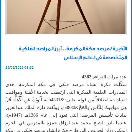
الأخيرة / مرصد مكة المكرمة.. أبرز المراصد الفلكية
المتخصصة في العالم الإسلامي
26/05/2026 08:52
عدد مرات القراءة
4382
شكّلت فكرة إنشاء مرصد فلكي في مكة المكرمة إحدى
المبادرات العلمية المبكرة التي ارتبطت بخدمة الأهلة ومواقيت
العبادات، انطلاقاً من قوله تعالى: &o4831;يَسْأَلُونَكَ عَنِ الْأَهِلَّةِ قُلْ
هِيَ مَوَاقِيتُ لِلنَّاسِ وَالْحَجِّ&o4830;، ووثّقت دارة الملك عبدالعزيز
بدايات تأسيس المرصد، التي تعود إلى عام 1366هـ (1947م)،
عندما بادر الشيخ محمد عبدالرزاق حمزة -المدرس في الحرم
المكي ودار الحديث-، إلى طرح فكرة إنشاء مرصد فلكي في مكة