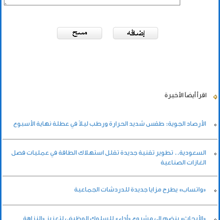
اقرأ أيضاً
الأخيرة
الأرصاد الجوية: طقس شديد الحرارة ورطب ليلاً في عطلة نهاية الأسبوع
السعودية.. تطوير تقنية جديدة تقلل استهلاك الطاقة في عمليات فصل
الغازات الصناعية
«واتساب» يطرح مزايا جديدة للدردشات الجماعية
«الأبحاث» ينضم إلى مشروع «أداء» للسلوك الوظيفي لتعزيز «النزاهة