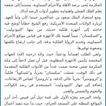
المكرمة يُعنى برصد الأهلة والأجرام السماوية، مستنداً إلى شغفه
بعلم الفلك العملي واهتمامه بتطوير أدوات الرصد آنذاك.
ومع استعداد الملك سعود بن عبدالعزيز حينما كان ولياً للعهد،
لزيارة الولايات المتحدة الأمريكية، رفع الشيخ خطاباً أوضح فيه
حاجته إلى أجهزة فلكية حديثة، من بينها "الثيودوليت"
و"السكستان"، مبيناً أهمية تلك الأجهزة في قياس مواقع الأجرام
السماوية، وتحديد الزوايا الفلكية بدقة، إلى جانب ارتفاع تكلفتها
وصعوبة توفيرها.
ولقي الطلب اهتماماً ودعماً، حيث وجّه (رحمه الله) الجهات
المختصة بتأمين الأجهزة المطلوبة، قبل أن تصل لاحقاً إلى مكة
المكرمة ضمن شحنة ضمت عدداً من الأدوات الفلكية المتقدمة
في ذلك الوقت، شملت "سكستان" بحرياً، و"تلسكوباً" فلكياً،
و"كرونومتراً" بحرياً عالي الدقة، و"بارومتراً" لقياس الارتفاعات،
إضافة إلى جهاز "الثيودوليت" المستخدم في رصد الكواكب
والنجوم والشمس والقمر.
واتخذ المرصد مقرّه الأول على قمة جبل أبي قبيس -أحد أبرز
المواقع المطلة على المسجد الحرام-، حيث بدأ منه تنفيذ أعمال