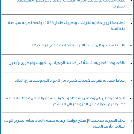
بلدية الكويت تؤكد على التزام أصحاب الأعمال بترخيص أنشطتهم
التجارية
الطبيعة تروي حكاية التراث.. و«خريف ظفار 2026» يقدم تجربة سياحية
متكاملة
«التربية» تغلق المدرسة الإيرانية الخاصة وتلغي ترخيصها
«الخطوط القطرية» تستأنف رحلاتها الجوية إلى الكويت والبحرين وأربيل
إحباط محاولة تهريب كميات كبيرة من المواد التموينية خارج البلاد
الاتحاد الوطني للموظفين: موظفو الكويت سطروا ملحمة وطنية خالدة..
وكانوا درع الدولة خلال الغزو العراقي الغاشم
نماء الخيرية بجمعية الإصلاح تواصل رعاية منحة «الماء حياة» لتعزيز الوعي
العالمي بأزمة المياه