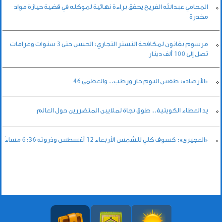
المحامي عبدالله الفريح يحقق براءة نهائية لموكله في قضية حيازة مواد
مخدرة
مرسوم بقانون لمكافحة التستر التجاري: الحبس حتى 3 سنوات وغرامات
تصل إلى 100 ألف دينار
«الأرصاد»: طقس اليوم حار ورطب.. والعظمى 46
يد العطاء الكويتية.. طوق نجاة لملايين المتضررين حول العالم
«العجيري»: كسوف كلي للشمس الأربعاء 12 أغسطس وذروته 6:36 مساءً