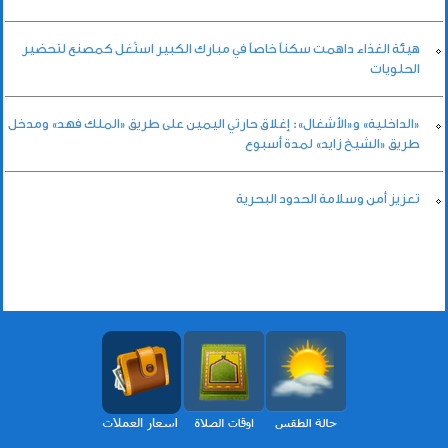
هيئة الغذاء داهمت سكناً خاصاً في مبارك الكبير استُغل كمصنع لتحضير
الحلويات
«الداخلية» و«الأشغال»: إغلاق حارتي اليمين على طريق «الملك فهد» ومدخل
طريق «الشيخ زايد» لمدة أسبوع
تعزيز أمن وسلامة الحدود البحرية