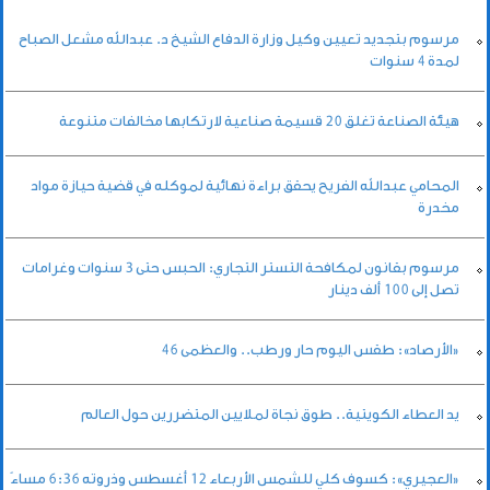
مرسوم بتجديد تعيين وكيل وزارة الدفاع الشيخ د. عبدالله مشعل الصباح
لمدة 4 سنوات
هيئة الصناعة تغلق 20 قسيمة صناعية لارتكابها مخالفات متنوعة
المحامي عبدالله الفريح يحقق براءة نهائية لموكله في قضية حيازة مواد
مخدرة
مرسوم بقانون لمكافحة التستر التجاري: الحبس حتى 3 سنوات وغرامات
تصل إلى 100 ألف دينار
«الأرصاد»: طقس اليوم حار ورطب.. والعظمى 46
يد العطاء الكويتية.. طوق نجاة لملايين المتضررين حول العالم
«العجيري»: كسوف كلي للشمس الأربعاء 12 أغسطس وذروته 6:36 مساءً