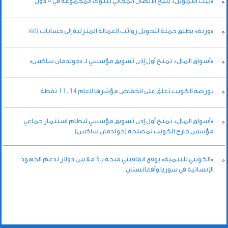
«بيت التمويل» يتيح الاتصال المجاني ببنوك المجموعة في 4 دول
«وربة» يطلق حملة لتحويل رواتب العمالة المنزلية إلى حسابات sidi
«أسواق المال» تمنح أول إذن تسويق مؤسسي لـ «جولدمان ساكس»
بورصة الكويت تغلق على انخفاض مؤشرها العام 11.14 نقطة
«أسواق المال» تمنح أول إذن تسويق مؤسسي لنظام استثمار جماعي
مؤسس خارج الكويت لمصلحة (جولدمان ساكس)
«الكويتي للتنمية» يوقع اتفاقيتي منحة بـ5 ملايين دولار لدعم الجهود
الإنسانية في سوريا وأفغانستان