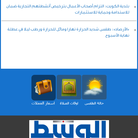
بلدية الكويت: التزام أصحاب الأعمال بترخيص أنشطتهم التجارية ضمان
للاستدامة وحماية للاستثمارات
«الأرصاد»: طقس شديد الحرارة نهارا ومائل للحرارة ورطب ليلا في عطلة
نهاية الأسبوع