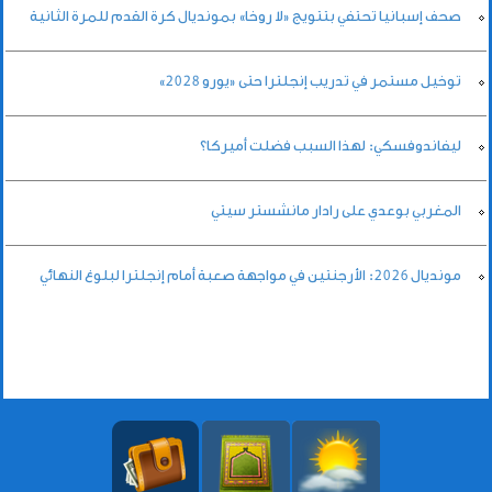
صحف إسبانيا تحتفي بتتويج «لا روخا» بمونديال كرة القدم للمرة الثانية
توخيل مستمر في تدريب إنجلترا حتى «يورو 2028»
ليفاندوفسكي: لهذا السبب فضلت أميركا؟
المغربي بوعدي على رادار مانشستر سيتي
مونديال 2026: الأرجنتين في مواجهة صعبة أمام إنجلترا لبلوغ النهائي