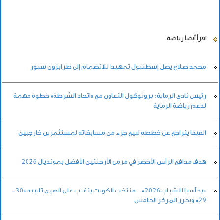
اقرأ أيضاً
رياضة
محمد صلاح يصل إسطنبول تمهيدا للانضمام إلى طرابزون سبور
رئيس نادي الرماية: بروتوكول التعاون مع «اتحاد الشرطة» خطوة مهمة
لدعم رياضة الرماية
الفيفا يتراجع عن خططه لبيع جزء من مسابقاته لمستثمرين خارجيين
هدف مدافع الرأس الأخضر في مرمى الأرجنتين الأفضل بمونديال 2026
«يد آسيا للشباب 2026».. منتخب الكويت يتغلب على الصين تايبيه «30-
29» ويحرز المركز الخامس