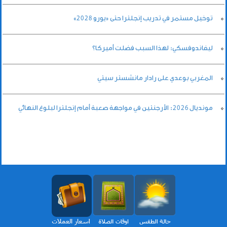
توخيل مستمر في تدريب إنجلترا حتى «يورو 2028»
ليفاندوفسكي: لهذا السبب فضلت أميركا؟
المغربي بوعدي على رادار مانشستر سيتي
مونديال 2026: الأرجنتين في مواجهة صعبة أمام إنجلترا لبلوغ النهائي