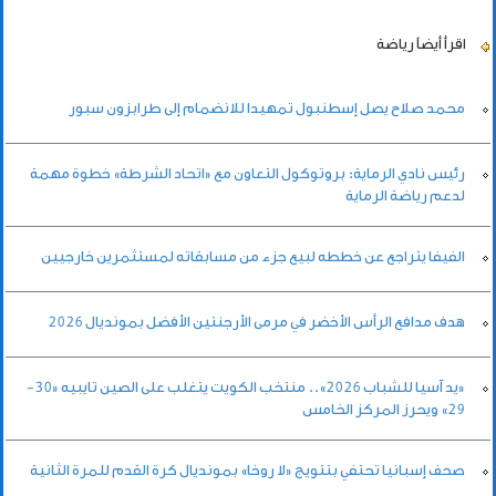
اقرأ أيضاً
رياضة
محمد صلاح يصل إسطنبول تمهيدا للانضمام إلى طرابزون سبور
رئيس نادي الرماية: بروتوكول التعاون مع «اتحاد الشرطة» خطوة مهمة
لدعم رياضة الرماية
الفيفا يتراجع عن خططه لبيع جزء من مسابقاته لمستثمرين خارجيين
هدف مدافع الرأس الأخضر في مرمى الأرجنتين الأفضل بمونديال 2026
«يد آسيا للشباب 2026».. منتخب الكويت يتغلب على الصين تايبيه «30-
29» ويحرز المركز الخامس
صحف إسبانيا تحتفي بتتويج «لا روخا» بمونديال كرة القدم للمرة الثانية